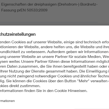
igenschaften der dreiphasigen (Drehstrom-) Bordnetz-
 Fassung prEN 50533:2009
sch
A1 (VDE 0115-533/A1):2017-04
igenschaften der dreiphasigen (Drehstrom-) Bordnetz-
 Fassung EN 50533:2011/A1:2016