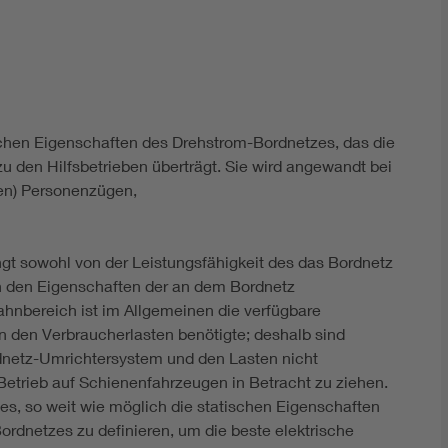
DIN VDE 0100 für sichere Elektroinstallationen
Elektrofachkraft (EFK)
schen Eigenschaften des Drehstrom-Bordnetzes, das die
u den Hilfsbetrieben überträgt. Sie wird angewandt bei
en) Personenzügen,
t sowohl von der Leistungsfähigkeit des das Bordnetz
n den Eigenschaften der an dem Bordnetz
nbereich ist im Allgemeinen die verfügbare
on den Verbraucherlasten benötigte; deshalb sind
netz-Umrichtersystem und den Lasten nicht
trieb auf Schienenfahrzeugen in Betracht zu ziehen.
 es, so weit wie möglich die statischen Eigenschaften
rdnetzes zu definieren, um die beste elektrische