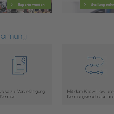
Experte werden
Stellung neh
Normung
eise zur Vervielfältigung
Mit dem Know-How unse
 Normen
Normungsroadmaps an