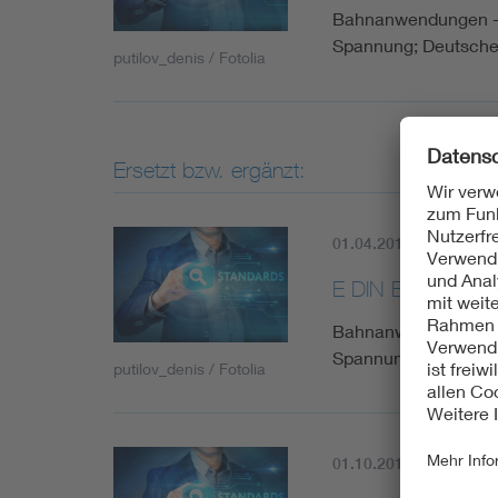
Bahnanwendungen - E
Spannung; Deutsche
putilov_denis / Fotolia
Ersetzt bzw. ergänzt:
01.04.2017
Histori
E DIN EN 50533/
Bahnanwendungen - E
Spannung; Deutsche
putilov_denis / Fotolia
01.10.2017
Aktuell