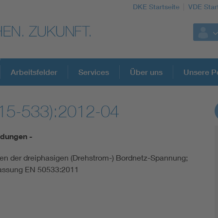
DKE Startseite
VDE Star
Arbeitsfelder
Services
Über uns
Unsere Po
15-533):2012-04
DKE Fachinformationen im Kontext der No
dungen -
Blitzschutz: DIN EN 62305 in der Übersicht
en der dreiphasigen (Drehstrom-) Bordnetz-Spannung;
assung EN 50533:2011
Circular Economy für mehr Ressourceneffizienz
Cybersecurity in der Industrieautomatisierung