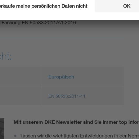
 (VDE 0115-533/A1):2017-10
igenschaften der dreiphasigen (Drehstrom-) Bordnetz-
 Fassung EN 50533:2011/A1:2016
ht:
Europäisch
EN 50533:2011-11
Mit unserem DKE Newsletter sind Sie immer top infor
fassen wir die wichtigsten Entwicklungen in der N