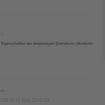
11
igenschaften der dreiphasigen (Drehstrom-) Bordnetz-
sch
(VDE 0115-533):2010-03