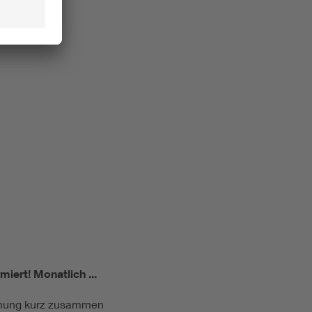
miert!
Monatlich ...
ormung kurz zusammen