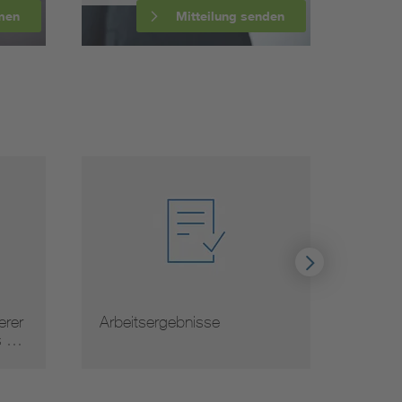
men
Mitteilung senden
rer
Arbeitsergebnisse
Norm
s …