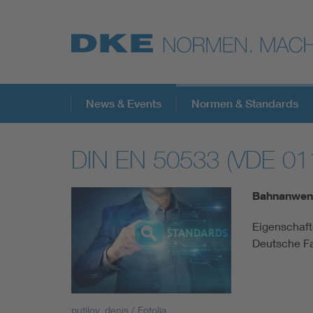
Top-Themen
News & Events
Normen & Standards
DIN EN 50533 (VDE 01
VDE Fokusthemen
Bahnanwen
Digital Security
Eigenschaft
Deutsche F
Energy
Health
putilov_denis / Fotolia