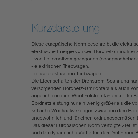
Industry
Living
Kurzdarstellung
Mobility
Diese europäische Norm beschreibt die elektri
elektrische Energie von den Bordnetzumrichter z
Smart Cities
- von Lokomotiven gezogenen (oder geschoben
- elektrischen Triebwagen,
- dieselelektrischen Triebwagen.
Die Eigenschaften der Drehstrom-Spannung häng
versorgenden Bordnetz-Umrichters als auch vo
angeschlossenen Wechselstromlasten ab. Im Bah
Bordnetzleistung nur ein wenig größer als die v
kritische Wechselwirkungen zwischen dem Bord
ungewöhnlich und für einen ordnungsgemäßen Be
Das dieser Europäischen Norm verfolgte Ziel ist
und das dynamische Verhalten des Drehstrom-Bo