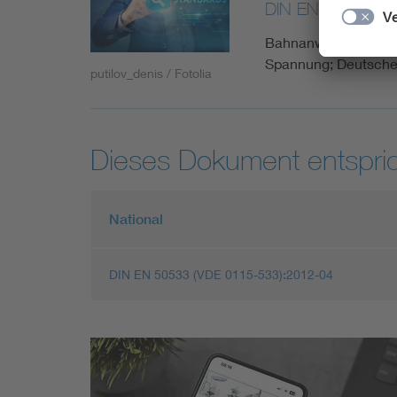
DIN EN 50533/A1
Bahnanwendungen - E
Spannung; Deutsche
putilov_denis / Fotolia
Dieses Dokument entspric
National
DIN EN 50533 (VDE 0115-533):2012-04