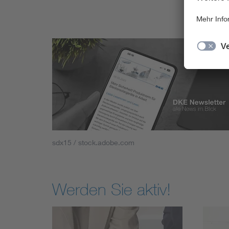
sdx15 / stock.adobe.com
Werden Sie aktiv!