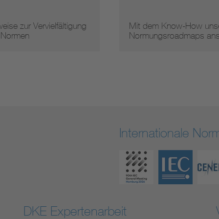
eise zur Vervielfältigung
Mit dem Know-How unse
 Normen
Normungsroadmaps an
Internationale No
DKE Expertenarbeit