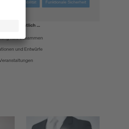
Elektromobilität
Funktionale Sicherheit
miert!
Monatlich ...
ormung kurz zusammen
kationen und Entwürfe
e Veranstaltungen