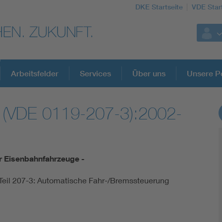
DKE Startseite
VDE Star
Arbeitsfelder
Services
Über uns
Unsere Po
 (VDE 0119-207-3):2002-
DKE Fachinformationen im Kontext der No
Blitzschutz: DIN EN 62305 in der Übersicht
r Eisenbahnfahrzeuge -
Circular Economy für mehr Ressourceneffizienz
 Teil 207-3: Automatische Fahr-/Bremssteuerung
Cybersecurity in der Industrieautomatisierung