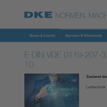
Top-Themen
News & Events
Normen & Standards
E DIN VDE 0119-207-3
VDE Fokusthemen
10
Digital Security
Zustand de
Energy
Leittechnik
Health