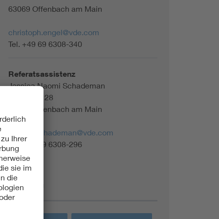
63069 Offenbach am Main
christoph.engel@vde.com
Tel. +49 69 6308-340
Referatsassistenz
Jessica Naomi Schademan
Merianstr. 28
63069 Offenbach am Main
jessica.schademan@vde.com
Tel. +49 69 6308-296
Themen