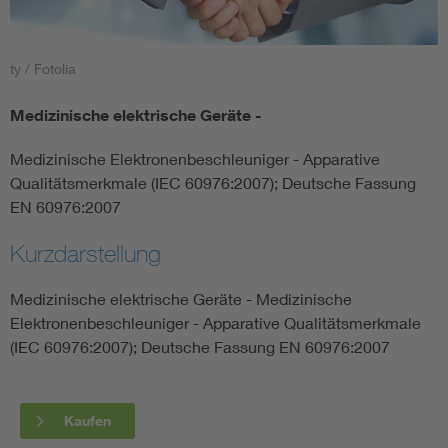
Smart Cities
ty / Fotolia
DKE Fachinformationen im Kontext der Normung
Medizinische elektrische Geräte -
Blitzschutz: DIN EN 62305 in der Übersicht
Funk
Medizinische Elektronenbeschleuniger - Apparative
Qualitätsmerkmale (IEC 60976:2007); Deutsche Fassung
Circular Economy für mehr Ressourceneffizienz
Gle
EN 60976:2007
Kurzdarstellung
Cybersecurity in der Industrieautomatisierung
Inst
Medizinische elektrische Geräte - Medizinische
DIN VDE 0100 für sichere Elektroinstallationen
Nied
Elektronenbeschleuniger - Apparative Qualitätsmerkmale
(IEC 60976:2007); Deutsche Fassung EN 60976:2007
Elektrofachkraft (EFK)
Not-
Kaufen