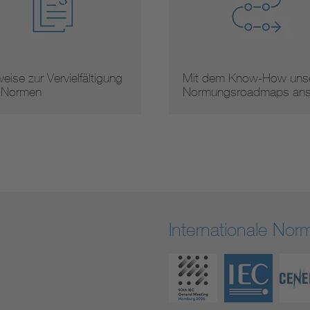
eise zur Vervielfältigung
Mit dem Know-How unse
 Normen
Normungsroadmaps an
Internationale No