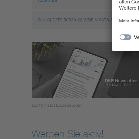
National
DIN CLC/TS 50539-22 (VDE V 0675-39-22):2010-1
sdx15 / stock.adobe.com
Werden Sie aktiv!