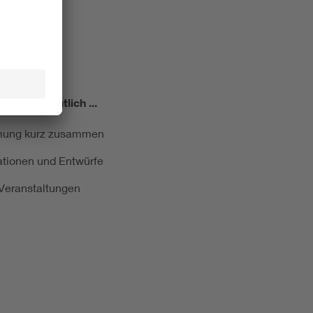
miert!
Monatlich ...
ormung kurz zusammen
kationen und Entwürfe
e Veranstaltungen