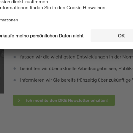
Europäisch
0
CLC/TS 50539-22:2010-05
Mit unserem DKE Newsletter sind Sie immer top infor
fassen wir die wichtigsten Entwicklungen in der N
berichten wir über aktuelle Arbeitsergebnisse, Publi
informieren wir Sie bereits frühzeitig über zukünftig
Ich möchte den DKE Newsletter erhalten!