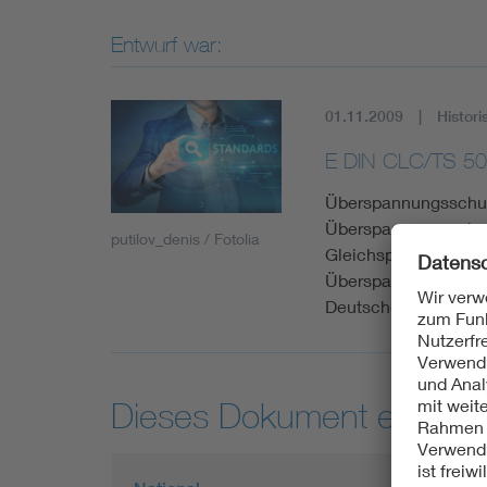
Entwurf war:
01.11.2009
Histori
E DIN CLC/TS 50
Überspannungsschut
Überspannungsschut
putilov_denis / Fotolia
Gleichspannung - Te
Überspannungsschutz
Deutsche Fassung C
Dieses Dokument entspric