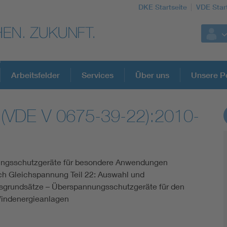
DKE Startseite
VDE Star
Arbeitsfelder
Services
Über uns
Unsere Po
(VDE V 0675-39-22):2010-
DKE Fachinformationen im Kontext der No
Blitzschutz: DIN EN 62305 in der Übersicht
ngsschutzgeräte für besondere Anwendungen
ich Gleichspannung Teil 22: Auswahl und
Circular Economy für mehr Ressourceneffizienz
grundsätze – Überspannungsschutzgeräte für den
Windenergieanlagen
Cybersecurity in der Industrieautomatisierung