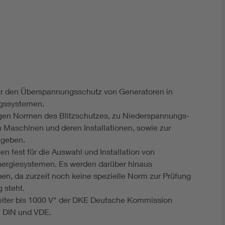
DIN VDE 0100 für sichere Elektroinstallationen
Elektrofachkraft (EFK)
für den Überspannungsschutz von Generatoren in
gssystemen.
igen Normen des Blitzschutzes, zu Niederspannungs-
Maschinen und deren Installationen, sowie zur
egeben.
n fest für die Auswahl und Installation von
nergiesystemen. Es werden darüber hinaus
en, da zurzeit noch keine spezielle Norm zur Prüfung
 steht.
eiter bis 1000 V" der DKE Deutsche Kommission
m DIN und VDE.