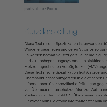
Industry
putilov_denis / Fotolia
Living
Kurzdarstellung
Mobility
Diese Technische Spezifikation ist anwendbar 
Smart Cities
Windenergieanlagen und deren Stromversorgun
Es werden normative Bezüge zu allgemein gült
und zu Hochspannungssystemen in elektrischen 
Elektromagnetischen Verträglichkeit (EMV) ang
Diese Technische Spezifikation legt Anforderunge
Überspannungsschutzgeräten in elektrischen E
Informationen über spezifische Prüfungen gegeb
von Überspannungsschutzgeräten zur Verfügung
Zuständig ist das UK 441.1 "Überspannungsabl
Elektrotechnik Elektronik Informationstechnik i