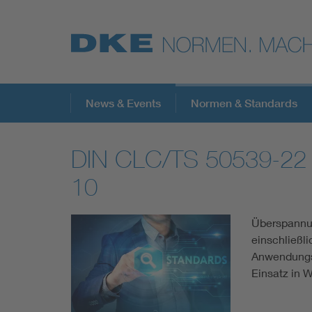
Top-Themen
News & Events
Normen & Standards
DIN CLC/TS 50539-22 
VDE Fokusthemen
10
Digital Security
Überspannu
einschließl
Energy
Anwendungs
Einsatz in 
Health