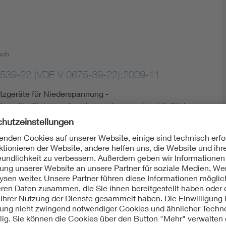
sch
539-22 (VDE V 0675-39-22):2009-11
zgeräte für Niederspannung -
zgeräte für besondere Anwendungen einschließlich
il 22: Auswahl und Anwendungsgrundsätze -
geräte für den Einsatz in Windenergieanlagen;
LC/FprTS 50539-22:2009
ht: