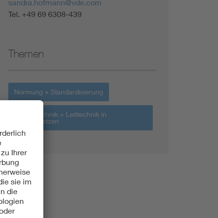
sandra.hofmann@vde.com
Tel. +49 69 6308-439
Themen
Normung + Standardisierung
Schutztechnik + Leittechnik in
Energienetzen