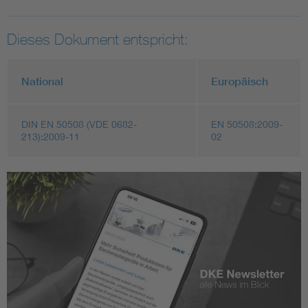
Dieses Dokument entspricht:
National
Europäisch
DIN EN 50508 (VDE 0682-
EN 50508:2009-
213):2009-11
02