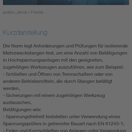
putilov_denis / Fotolia
Smart Cities
DKE Fachinformationen im Kontext der Normung
Kurzdarstellung
Blitzschutz: DIN EN 62305 in der Übersicht
Funk
Die Norm legt Anforderungen und Prüfungen für isolierende
Mehrzweckstangen fest, um eine Anzahl von Betätigungen
in Hochspannungsanlagen mit den geeigneten,
Circular Economy für mehr Ressourceneffizienz
Gle
zugehörigen Werkzeugen auszuführen, wie zum Beispiel:
- Schließen und Öffnen von Trennschaltern oder von
Cybersecurity in der Industrieautomatisierung
Inst
anderen Betriebsmitteln, die durch Stangen betätigt
werden,
DIN VDE 0100 für sichere Elektroinstallationen
Nied
- Sicherungen mit einem zugehörigen Werkzeug
austauschen,
Betätigungen wie:
Elektrofachkraft (EFK)
Not-
- Spannungsfreiheit feststellen unter Verwendung eines
Spannungsprüfers in getrennter Bauart nach EN 61243-1;
- Erden und Kurzschließen von Anlagen unter Verwendung