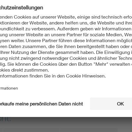
-6 (VDE 0100-600):2015-05
spannungsanlagen - Teil 6: Prüfungen (IEC
0 (VDE 0100-600):2017-06
spannungsanlagen - Teil 6: Prüfungen (IEC 60364-
Übernahme HD 60364-6:2016 + A11:2017
ht: