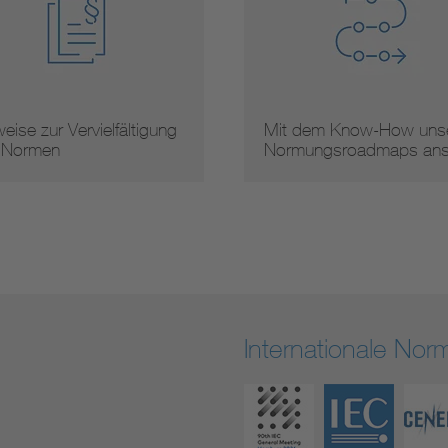
 dem Know-How unserer
Arbeitsergebnisse
mungsroadmaps ans …
Internationale No