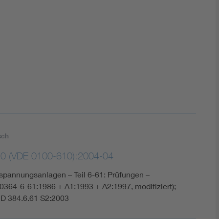
DIN VDE 0100 für sichere Elektroinstallationen
Elektrofachkraft (EFK)
sch
0 (VDE 0100-610):2004-04
spannungsanlagen – Teil 6-61: Prüfungen –
0364-6-61:1986 + A1:1993 + A2:1997, modifiziert);
D 384.6.61 S2:2003