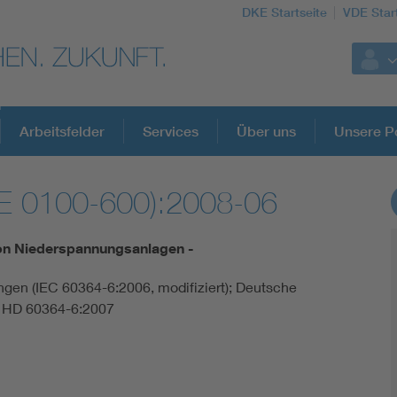
DKE Startseite
VDE Star
Arbeitsfelder
Services
Über uns
Unsere Po
E 0100-600):2008-06
DKE Fachinformationen im Kontext der No
von Niederspannungsanlagen -
Blitzschutz: DIN EN 62305 in der Übersicht
ungen (IEC 60364-6:2006, modifiziert); Deutsche
HD 60364-6:2007
Circular Economy für mehr Ressourceneffizienz
Cybersecurity in der Industrieautomatisierung