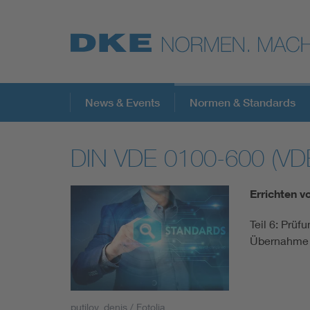
Top-Themen
News & Events
Normen & Standards
DIN VDE 0100-600 (VD
VDE Fokusthemen
Errichten 
Digital Security
Teil 6: Prüf
Übernahme 
Energy
Health
putilov_denis / Fotolia