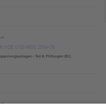
sch
-6 (VDE 0100-600):2004-08
spannungsanlagen - Teil 6: Prüfungen (IEC
sch