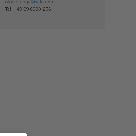
nicole.engel@vde.com
Tel. +49 69 6308-256