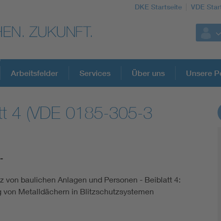
DKE Startseite
VDE Star
Arbeitsfelder
Services
Über uns
Unsere Po
tt 4 (VDE 0185-305-3
DKE Fachinformationen im Kontext der No
Blitzschutz: DIN EN 62305 in der Übersicht
-
Circular Economy für mehr Ressourceneffizienz
tz von baulichen Anlagen und Personen - Beiblatt 4:
von Metalldächern in Blitzschutzsystemen
Cybersecurity in der Industrieautomatisierung