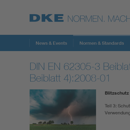
Top-Themen
News & Events
Normen & Standards
DIN EN 62305-3 Beibla
VDE Fokusthemen
Beiblatt 4):2008-01
Digital Security
Blitzschutz 
Energy
Teil 3: Schu
Verwendung 
Health