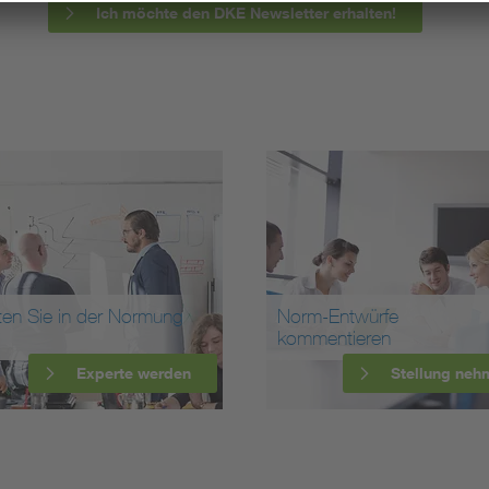
Ich möchte den DKE Newsletter erhalten!
ten Sie in der Normung
Norm-Entwürfe
kommentieren
Experte werden
Stellung neh