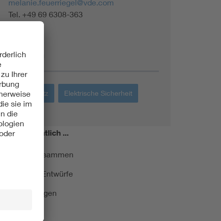
melanie.feuerriegel@vde.com
Tel. +49 69 6308-363
Themen
Blitzschutz
Elektrische Sicherheit
miert!
Monatlich ...
ormung kurz zusammen
kationen und Entwürfe
e Veranstaltungen