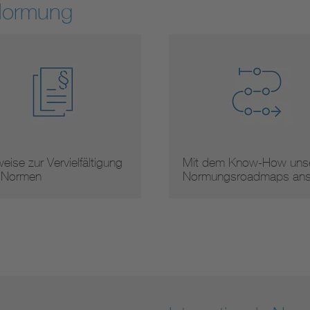
Normung
eise zur Vervielfältigung
Mit dem Know-How unse
 Normen
Normungsroadmaps an