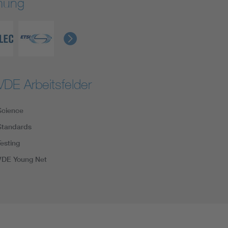
rmung
VDE Arbeitsfelder
Science
Standards
Testing
VDE Young Net