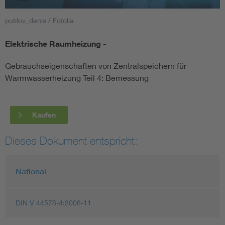
putilov_denis / Fotolia
Smart Cities
Elektrische Raumheizung -
DKE Fachinformationen im Kontext der Normung
Gebrauchseigenschaften von Zentralspeichern für
Blitzschutz: DIN EN 62305 in der Übersicht
Funk
Warmwasserheizung Teil 4: Bemessung
Circular Economy für mehr Ressourceneffizienz
Gle
Kaufen
Cybersecurity in der Industrieautomatisierung
Inst
Dieses Dokument entspricht:
DIN VDE 0100 für sichere Elektroinstallationen
Nied
National
Elektrofachkraft (EFK)
Not-
DIN V 44578-4:2006-11