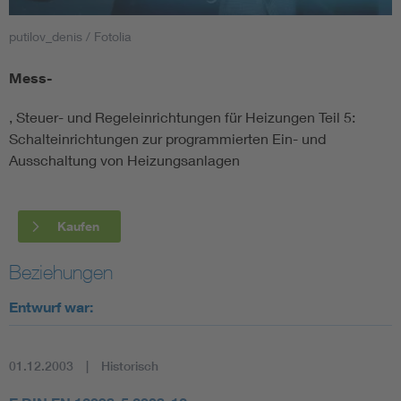
putilov_denis / Fotolia
Smart Cities
Mess-
DKE Fachinformationen im Kontext der Normung
, Steuer- und Regeleinrichtungen für Heizungen Teil 5:
Blitzschutz: DIN EN 62305 in der Übersicht
Funk
Schalteinrichtungen zur programmierten Ein- und
Ausschaltung von Heizungsanlagen
Circular Economy für mehr Ressourceneffizienz
Gle
Kaufen
Cybersecurity in der Industrieautomatisierung
Inst
Beziehungen
DIN VDE 0100 für sichere Elektroinstallationen
Nied
Entwurf war:
Elektrofachkraft (EFK)
Not-
01.12.2003
Historisch