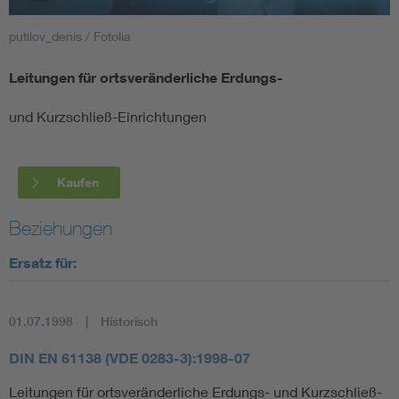
putilov_denis / Fotolia
Smart Cities
Leitungen für ortsveränderliche Erdungs-
DKE Fachinformationen im Kontext der Normung
und Kurzschließ-Einrichtungen
Blitzschutz: DIN EN 62305 in der Übersicht
Funk
Circular Economy für mehr Ressourceneffizienz
Gle
Kaufen
Beziehungen
Cybersecurity in der Industrieautomatisierung
Inst
Ersatz für:
DIN VDE 0100 für sichere Elektroinstallationen
Nied
01.07.1998
Historisch
Elektrofachkraft (EFK)
Not-
DIN EN 61138 (VDE 0283-3):1998-07
Leitungen für ortsveränderliche Erdungs- und Kurzschließ-