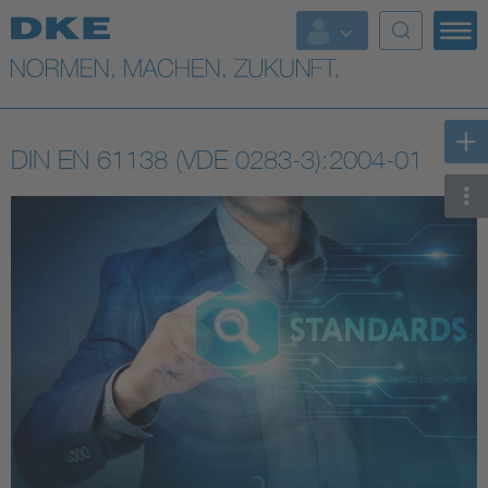
Top-Themen
VDE Fokusthemen
DIN EN 61138 (VDE 0283-3):2004-01
Digital Security
Energy
Health
Industry
Living
Mobility