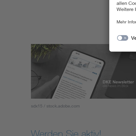
sdx15 / stock.adobe.com
Werden Sie aktiv!