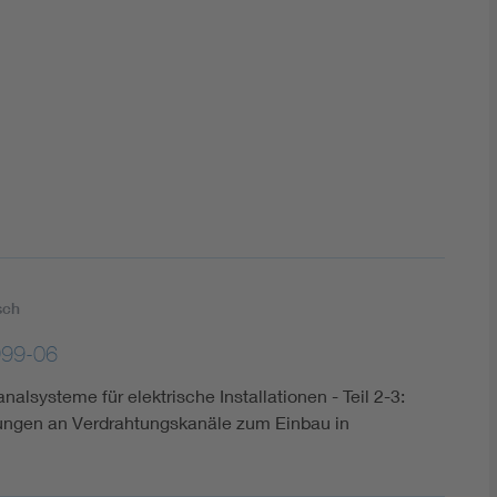
DIN VDE 0100 für sichere Elektroinstallationen
Elektrofachkraft (EFK)
sch
999-06
analsysteme für elektrische Installationen - Teil 2-3:
ungen an Verdrahtungskanäle zum Einbau in