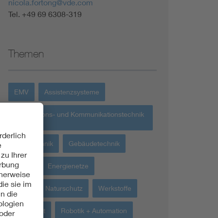
nicola.fortong@vde.com
Tel. +49 69 6308-319
Themen
EMV
Assistenzsysteme
Informations- und Kommunikationstechnik
IKT
Messtechnik
Gebäudetechnik
Living
Energienetze
Umwelt + Naturschutz
Werkstoffe
Sicherheit
Robotik + Automation