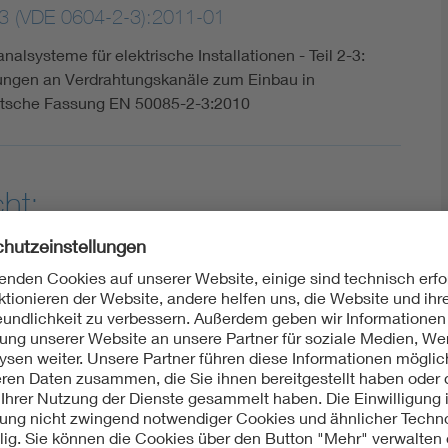
3 (VDE 0604-2-3):2011-01
analsysteme für elektrische Installationen - Teil 2-3:
ungen an Verdrahtungskanäle zum Einbau in
utsche Fassung EN 50085-2-3:2010
ht:
Europäisch
EN 50085-2-3:1999-06