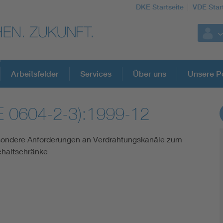
DKE Startseite
VDE Star
Arbeitsfelder
Services
Über uns
Unsere Po
E 0604-2-3):1999-12
DKE Fachinformationen im Kontext der No
esondere Anforderungen an Verdrahtungskanäle zum
Blitzschutz: DIN EN 62305 in der Übersicht
chaltschränke
Circular Economy für mehr Ressourceneffizienz
Cybersecurity in der Industrieautomatisierung