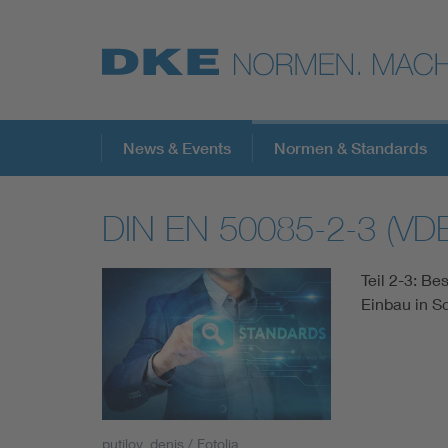
Top-Themen
News & Events
Normen & Standards
DIN EN 50085-2-3 (VD
VDE Fokusthemen
Teil 2-3: B
Digital Security
Einbau in S
Energy
Health
putilov_denis / Fotolia