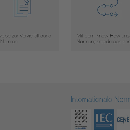
eise zur Vervielfältigung
Mit dem Know-How unse
 Normen
Normungsroadmaps an
Internationale No