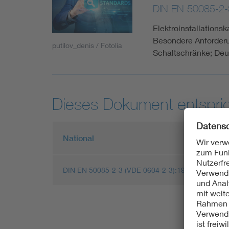
DIN EN 50085-2-
Elektroinstallationsk
Besondere Anforder
putilov_denis / Fotolia
Schaltschränke; De
Dieses Dokument entspric
National
DIN EN 50085-2-3 (VDE 0604-2-3):1999-12