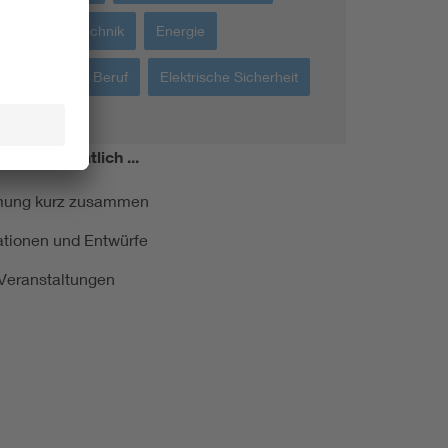
Medizintechnik
Energie
Bildung + Beruf
Elektrische Sicherheit
miert!
Monatlich ...
ormung kurz zusammen
kationen und Entwürfe
e Veranstaltungen