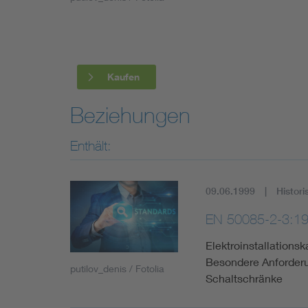
Industry
Living
Kaufen
Mobility
Beziehungen
Smart Cities
Enthält:
09.06.1999
Histori
EN 50085-2-3:1
Elektroinstallationsk
Besondere Anforder
putilov_denis / Fotolia
Schaltschränke