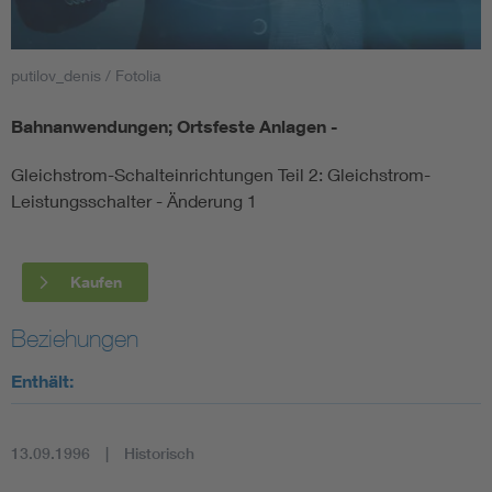
Smart Cities
putilov_denis / Fotolia
DKE Fachinformationen im Kontext der Normung
Bahnanwendungen; Ortsfeste Anlagen -
Blitzschutz: DIN EN 62305 in der Übersicht
Funk
Gleichstrom-Schalteinrichtungen Teil 2: Gleichstrom-
Leistungsschalter - Änderung 1
Circular Economy für mehr Ressourceneffizienz
Gle
Kaufen
Cybersecurity in der Industrieautomatisierung
Inst
Beziehungen
DIN VDE 0100 für sichere Elektroinstallationen
Nied
Enthält:
Elektrofachkraft (EFK)
Not-
13.09.1996
Historisch