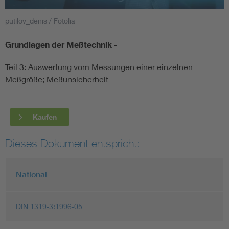
putilov_denis / Fotolia
Smart Cities
Grundlagen der Meßtechnik -
DKE Fachinformationen im Kontext der Normung
Teil 3: Auswertung vom Messungen einer einzelnen
Blitzschutz: DIN EN 62305 in der Übersicht
Funk
Meßgröße; Meßunsicherheit
Circular Economy für mehr Ressourceneffizienz
Gle
Kaufen
Cybersecurity in der Industrieautomatisierung
Inst
Dieses Dokument entspricht:
DIN VDE 0100 für sichere Elektroinstallationen
Nied
National
Elektrofachkraft (EFK)
Not-
DIN 1319-3:1996-05