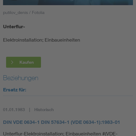
putilov_denis / Fotolia
Smart Cities
Unterflur-
DKE Fachinformationen im Kontext der Normung
Elektroinstallation; Einbaueinheiten
Blitzschutz: DIN EN 62305 in der Übersicht
Funk
Circular Economy für mehr Ressourceneffizienz
Gle
Kaufen
Beziehungen
Cybersecurity in der Industrieautomatisierung
Inst
Ersatz für:
DIN VDE 0100 für sichere Elektroinstallationen
Nied
01.01.1983
Historisch
Elektrofachkraft (EFK)
Not-
DIN VDE 0634-1 DIN 57634-1 (VDE 0634-1):1983-01
Unterflur-Elektroinstallation; Einbaueinheiten #(VDE-