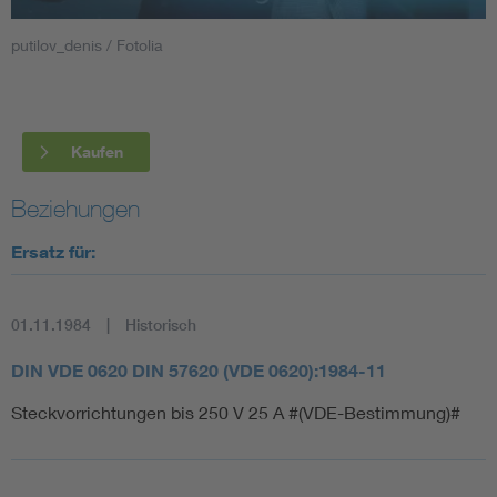
putilov_denis / Fotolia
Smart Cities
DKE Fachinformationen im Kontext der Normung
Kaufen
Blitzschutz: DIN EN 62305 in der Übersicht
Funk
Beziehungen
Circular Economy für mehr Ressourceneffizienz
Gle
Ersatz für:
Cybersecurity in der Industrieautomatisierung
Inst
01.11.1984
Historisch
DIN VDE 0100 für sichere Elektroinstallationen
Nied
DIN VDE 0620 DIN 57620 (VDE 0620):1984-11
Steckvorrichtungen bis 250 V 25 A #(VDE-Bestimmung)#
Elektrofachkraft (EFK)
Not-