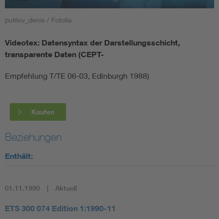
putilov_denis / Fotolia
Smart Cities
Videotex: Datensyntax der Darstellungsschicht,
DKE Fachinformationen im Kontext der Normung
transparente Daten (CEPT-
Blitzschutz: DIN EN 62305 in der Übersicht
Funk
Empfehlung T/TE 06-03, Edinburgh 1988)
Circular Economy für mehr Ressourceneffizienz
Gle
Kaufen
Cybersecurity in der Industrieautomatisierung
Inst
Beziehungen
Enthält:
DIN VDE 0100 für sichere Elektroinstallationen
Nied
Elektrofachkraft (EFK)
Not-
01.11.1990
Aktuell
ETS 300 074 Edition 1:1990-11