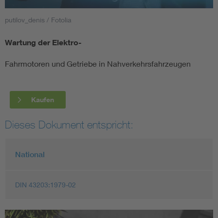
putilov_denis / Fotolia
Smart Cities
Wartung der Elektro-
DKE Fachinformationen im Kontext der Normung
Fahrmotoren und Getriebe in Nahverkehrsfahrzeugen
Blitzschutz: DIN EN 62305 in der Übersicht
Funk
Circular Economy für mehr Ressourceneffizienz
Gle
Kaufen
Dieses Dokument entspricht:
Cybersecurity in der Industrieautomatisierung
Inst
National
DIN VDE 0100 für sichere Elektroinstallationen
Nied
Elektrofachkraft (EFK)
Not-
DIN 43203:1979-02