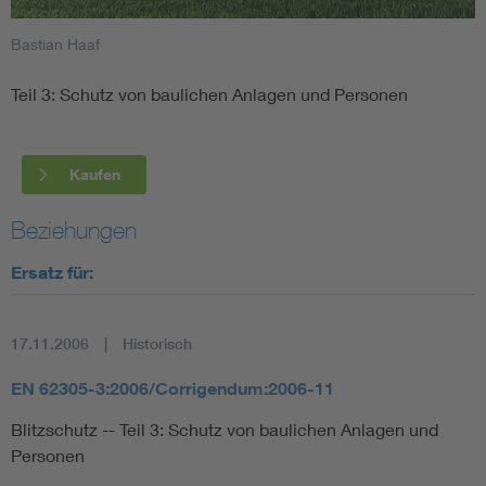
Bastian Haaf
Smart Cities
Teil 3: Schutz von baulichen Anlagen und Personen
DKE Fachinformationen im Kontext der Normung
Blitzschutz: DIN EN 62305 in der Übersicht
Funk
Kaufen
Circular Economy für mehr Ressourceneffizienz
Gle
Beziehungen
Ersatz für:
Cybersecurity in der Industrieautomatisierung
Inst
17.11.2006
Historisch
DIN VDE 0100 für sichere Elektroinstallationen
Nied
EN 62305-3:2006/Corrigendum:2006-11
Elektrofachkraft (EFK)
Not-
Blitzschutz -- Teil 3: Schutz von baulichen Anlagen und
Personen