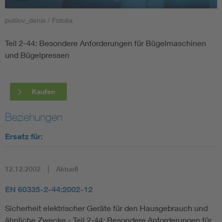
putilov_denis / Fotolia
Smart Cities
Teil 2-44: Besondere Anforderungen für Bügelmaschinen
DKE Fachinformationen im Kontext der Normung
und Bügelpressen
Blitzschutz: DIN EN 62305 in der Übersicht
Funk
Kaufen
Circular Economy für mehr Ressourceneffizienz
Gle
Beziehungen
Cybersecurity in der Industrieautomatisierung
Inst
Ersatz für:
DIN VDE 0100 für sichere Elektroinstallationen
Nied
12.12.2002
Aktuell
Elektrofachkraft (EFK)
Not-
EN 60335-2-44:2002-12
Sicherheit elektrischer Geräte für den Hausgebrauch und
ähnliche Zwecke - Teil 2-44: Besondere Anforderungen für