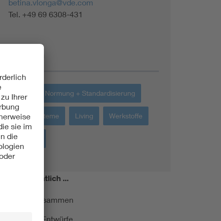
betina.vlonga@vde.com
Tel. +49 69 6308-431
Themen
EMV
Normung + Standardisierung
Isoliersysteme
Living
Werkstoffe
IT-Netze
miert!
Monatlich ...
ormung kurz zusammen
kationen und Entwürfe