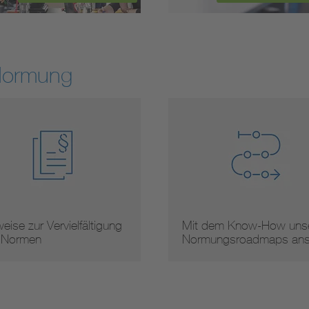
Normung
eise zur Vervielfältigung
Mit dem Know-How unse
 Normen
Normungsroadmaps an