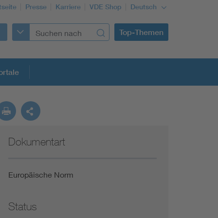
tseite
Presse
Karriere
VDE Shop
Deutsch
Top-Themen
rtale
rmung
Dokumentart
Funktionale Sicherheit schützt den Menschen
Gleichstromanwendungen im Wachstum
Europäische Norm
Installation und Betrieb von Mini-PV-Anlagen
Status