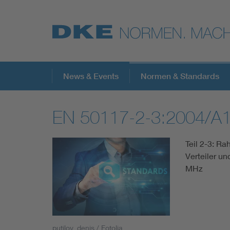
Top-Themen
News & Events
Normen & Standards
EN 50117-2-3:2004/A
VDE Fokusthemen
Teil 2-3: Ra
Digital Security
Verteiler u
MHz
Energy
Health
putilov_denis / Fotolia