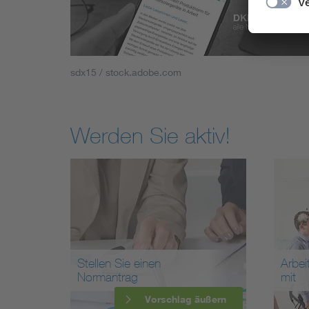
sdx15 / stock.adobe.com
Werden Sie aktiv!
Stellen Sie einen
Arbei
Normantrag
mit
Vorschlag äußern