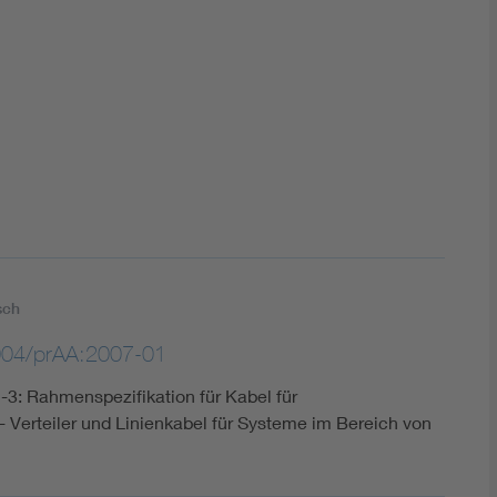
DIN VDE 0100 für sichere Elektroinstallationen
Elektrofachkraft (EFK)
sch
004/prAA:2007-01
2-3: Rahmenspezifikation für Kabel für
- Verteiler und Linienkabel für Systeme im Bereich von