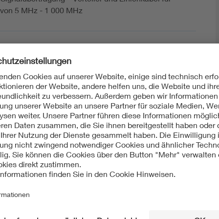
 von 5 MHz - 1 000 MHz
ht:
Mit unserem DKE Newsletter sind Sie immer top infor
fassen wir die wichtigsten Entwicklungen in der N
berichten wir über aktuelle Arbeitsergebnisse, Publi