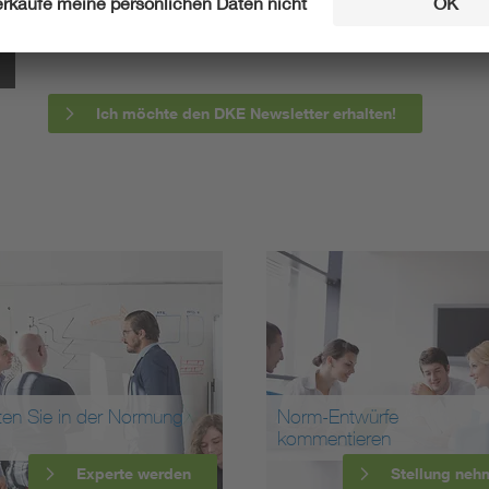
informieren wir Sie bereits frühzeitig über zukünftig
Ich möchte den DKE Newsletter erhalten!
ten Sie in der Normung
Norm-Entwürfe
kommentieren
Experte werden
Stellung neh