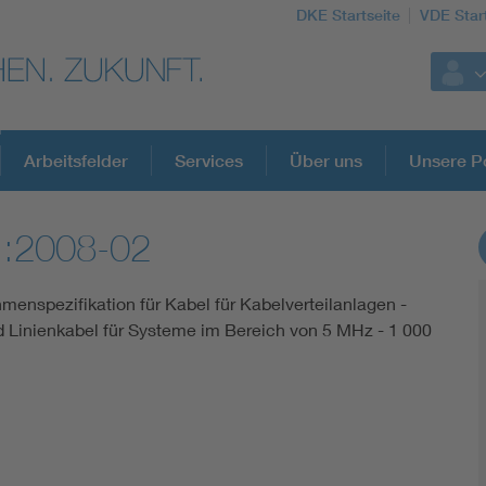
DKE Startseite
VDE Star
Arbeitsfelder
Services
Über uns
Unsere Po
1:2008-02
DKE Fachinformationen im Kontext der No
hmenspezifikation für Kabel für Kabelverteilanlagen -
Blitzschutz: DIN EN 62305 in der Übersicht
nd Linienkabel für Systeme im Bereich von 5 MHz - 1 000
Circular Economy für mehr Ressourceneffizienz
Cybersecurity in der Industrieautomatisierung