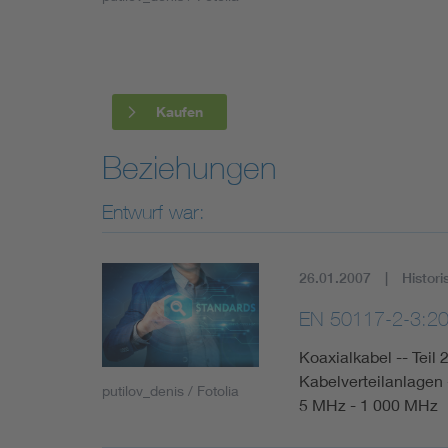
Industry
Living
Kaufen
Mobility
Beziehungen
Smart Cities
Entwurf war:
26.01.2007
Histori
EN 50117-2-3:2
Koaxialkabel -- Teil 
Kabelverteilanlagen 
putilov_denis / Fotolia
5 MHz - 1 000 MHz