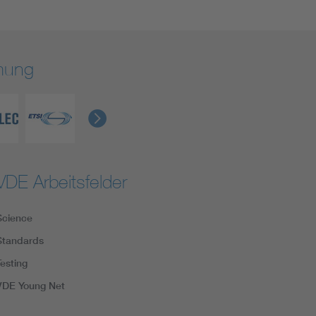
rmung
VDE Arbeitsfelder
Science
Standards
Testing
VDE Young Net