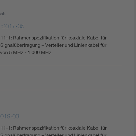
sch
1:2017-05
l 11-1: Rahmenspezifikation für koaxiale Kabel für
 Signalübertragung – Verteiler und Linienkabel für
 von 5 MHz - 1 000 MHz
2019-03
l 11-1: Rahmenspezifikation für koaxiale Kabel für
 Signalübertragung – Verteiler und Linienkabel für