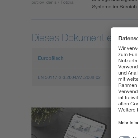
putilov_denis / Fotolia
Systeme im Bereich
Dieses Dokument entspric
Europäisch
EN 50117-2-3:2004/A1:2008-02