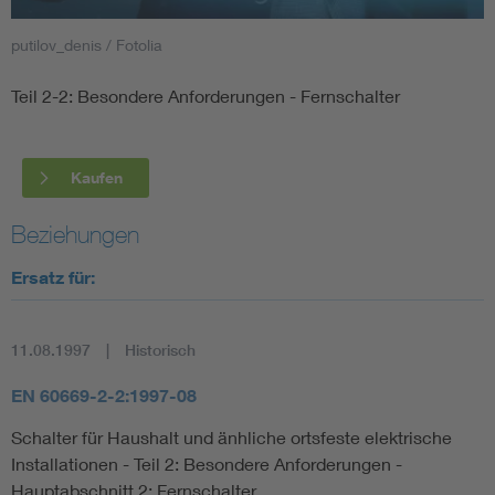
putilov_denis / Fotolia
Smart Cities
Teil 2-2: Besondere Anforderungen - Fernschalter
DKE Fachinformationen im Kontext der Normung
Blitzschutz: DIN EN 62305 in der Übersicht
Funk
Kaufen
Circular Economy für mehr Ressourceneffizienz
Gle
Beziehungen
Ersatz für:
Cybersecurity in der Industrieautomatisierung
Inst
11.08.1997
Historisch
DIN VDE 0100 für sichere Elektroinstallationen
Nied
EN 60669-2-2:1997-08
Elektrofachkraft (EFK)
Not-
Schalter für Haushalt und änhliche ortsfeste elektrische
Installationen - Teil 2: Besondere Anforderungen -
Hauptabschnitt 2: Fernschalter