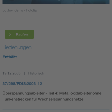
putilov_denis / Fotolia
Smart Cities
DKE Fachinformationen im Kontext der Normung
Kaufen
Blitzschutz: DIN EN 62305 in der Übersicht
Funk
Beziehungen
Circular Economy für mehr Ressourceneffizienz
Gle
Enthält:
Cybersecurity in der Industrieautomatisierung
Inst
19.12.2003
Historisch
DIN VDE 0100 für sichere Elektroinstallationen
Nied
37/298/FDIS:2003-12
Überspannungsableiter - Teil 4: Metalloxidableiter ohne
Elektrofachkraft (EFK)
Not-
Funkenstrecken für Wechselspannungsnetze