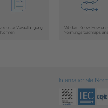
 zur Vervielfältigung
Mit dem Know-How unserer
rmen
Normungsroadmaps ans …
Internationale No