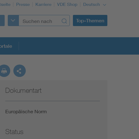
tseite
Presse
Karriere
VDE Shop
Deutsch
Top-Themen
rtale
rmung
Dokumentart
Funktionale Sicherheit schützt den Menschen
Gleichstromanwendungen im Wachstum
Europäische Norm
Installation und Betrieb von Mini-PV-Anlagen
Status