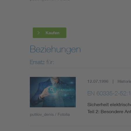
Industry
Living
Kaufen
Mobility
Beziehungen
Smart Cities
Ersatz für:
12.07.1996
Histori
EN 60335-2-52:
Sicherheit elektris
Teil 2: Besondere A
putilov_denis / Fotolia