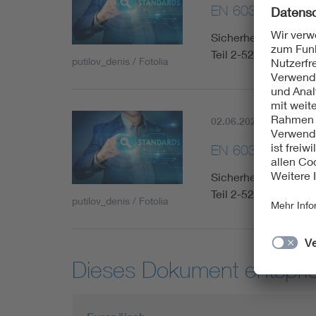
EN 60335-2-52:
Sicherheit elektris
Teil 2-52: Besonder
putilov_denis / Fotolia
02.06.2023
Aktuell
EN 60335-2-52:
Sicherheit elektris
Teil 2-52: Besonder
putilov_denis / Fotolia
Dieses Dokument entspric