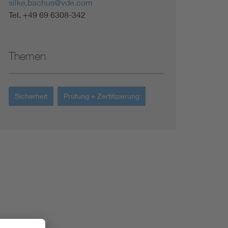
silke.bachus@vde.com
Tel. +49 69 6308-342
Themen
Sicherheit
Prüfung + Zertifizierung