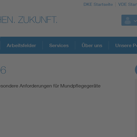
DKE Startseite
VDE Star
Arbeitsfelder
Services
Über uns
Unsere Po
06
DKE Fachinformationen im Kontext der No
Besondere Anforderungen für Mundpflegegeräte
Blitzschutz: DIN EN 62305 in der Übersicht
Circular Economy für mehr Ressourceneffizienz
Cybersecurity in der Industrieautomatisierung