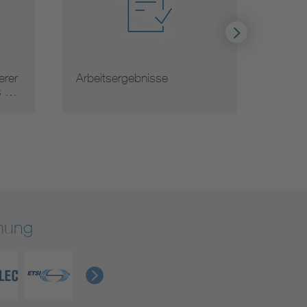
Arbeitsergebnisse
Normaus
rmung