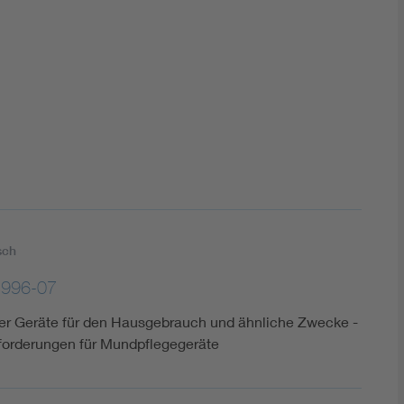
DIN VDE 0100 für sichere Elektroinstallationen
Elektrofachkraft (EFK)
sch
1996-07
cher Geräte für den Hausgebrauch und ähnliche Zwecke -
nforderungen für Mundpflegegeräte