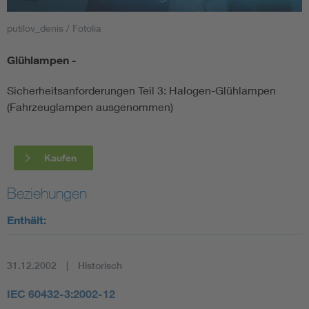
putilov_denis / Fotolia
Smart Cities
Glühlampen -
DKE Fachinformationen im Kontext der Normung
Sicherheitsanforderungen Teil 3: Halogen-Glühlampen
Blitzschutz: DIN EN 62305 in der Übersicht
Funk
(Fahrzeuglampen ausgenommen)
Circular Economy für mehr Ressourceneffizienz
Gle
Kaufen
Cybersecurity in der Industrieautomatisierung
Inst
Beziehungen
Enthält:
DIN VDE 0100 für sichere Elektroinstallationen
Nied
Elektrofachkraft (EFK)
Not-
31.12.2002
Historisch
IEC 60432-3:2002-12