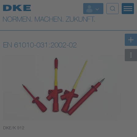
Top-Themen
VDE Fokusthemen
EN 61010-031:2002-02
Digital Security
Energy
Health
Industry
Living
DKE/K 912
Mobility