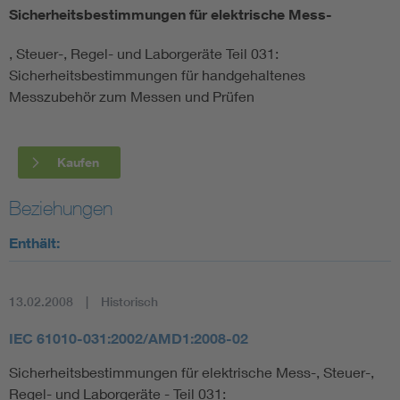
Sicherheitsbestimmungen für elektrische Mess-
Smart Cities
, Steuer-, Regel- und Laborgeräte Teil 031:
Sicherheitsbestimmungen für handgehaltenes
DKE Fachinformationen im Kontext der Normung
Messzubehör zum Messen und Prüfen
Blitzschutz: DIN EN 62305 in der Übersicht
Funk
Kaufen
Circular Economy für mehr Ressourceneffizienz
Gle
Beziehungen
Cybersecurity in der Industrieautomatisierung
Inst
Enthält:
DIN VDE 0100 für sichere Elektroinstallationen
Nied
13.02.2008
Historisch
Elektrofachkraft (EFK)
Not-
IEC 61010-031:2002/AMD1:2008-02
Sicherheitsbestimmungen für elektrische Mess-, Steuer-,
Regel- und Laborgeräte - Teil 031: