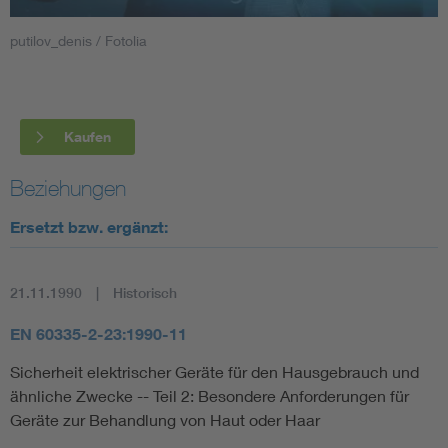
putilov_denis / Fotolia
Smart Cities
DKE Fachinformationen im Kontext der Normung
Kaufen
Blitzschutz: DIN EN 62305 in der Übersicht
Funk
Beziehungen
Circular Economy für mehr Ressourceneffizienz
Gle
Ersetzt bzw. ergänzt:
Cybersecurity in der Industrieautomatisierung
Inst
21.11.1990
Historisch
DIN VDE 0100 für sichere Elektroinstallationen
Nied
EN 60335-2-23:1990-11
Sicherheit elektrischer Geräte für den Hausgebrauch und
Elektrofachkraft (EFK)
Not-
ähnliche Zwecke -- Teil 2: Besondere Anforderungen für
Geräte zur Behandlung von Haut oder Haar