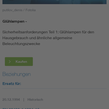
putilov_denis / Fotolia
Smart Cities
Glühlampen -
DKE Fachinformationen im Kontext der Normung
Sicherheitsanforderungen Teil 1: Glühlampen für den
Blitzschutz: DIN EN 62305 in der Übersicht
Funk
Hausgebrauch und ähnliche allgemeine
Beleuchtungszwecke
Circular Economy für mehr Ressourceneffizienz
Gle
Kaufen
Cybersecurity in der Industrieautomatisierung
Inst
Beziehungen
DIN VDE 0100 für sichere Elektroinstallationen
Nied
Ersatz für:
Elektrofachkraft (EFK)
Not-
20.12.1994
Historisch