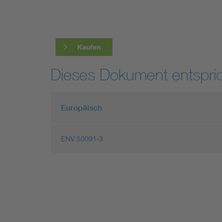
Industry
Living
Kaufen
Mobility
Dieses Dokument entspric
Smart Cities
Europäisch
ENV 50091-3