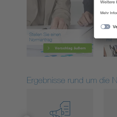
Stellen Sie einen
Arbei
Normantrag
mit
Vorschlag äußern
Ergebnisse rund um die 