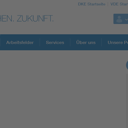
DKE Startseite
VDE Star
Arbeitsfelder
Services
Über uns
Unsere Po
DKE Fachinformationen im Kontext der No
Blitzschutz: DIN EN 62305 in der Übersicht
Circular Economy für mehr Ressourceneffizienz
Cybersecurity in der Industrieautomatisierung