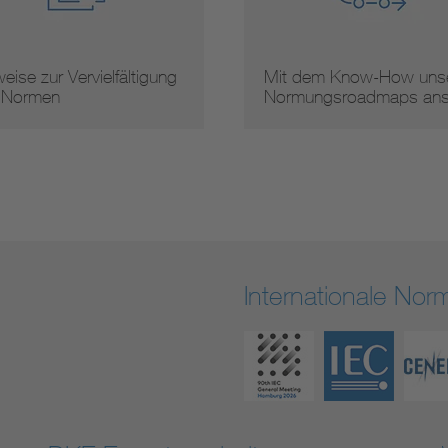
eise zur Vervielfältigung
Mit dem Know-How unse
 Normen
Normungsroadmaps an
Internationale No