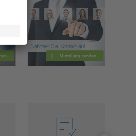
Nehmen Sie Kontakt auf
men
Mitteilung senden