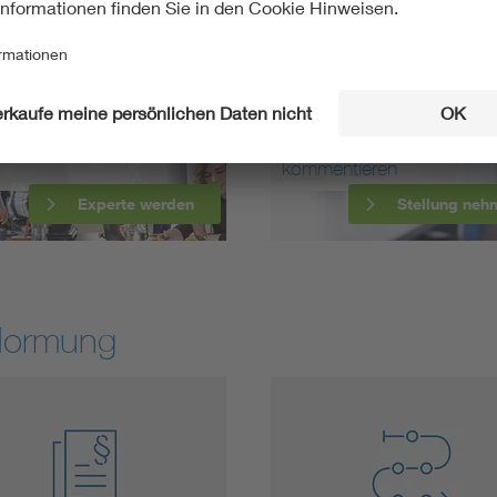
ten Sie in der Normung
Norm-Entwürfe
kommentieren
Experte werden
Stellung neh
Normung