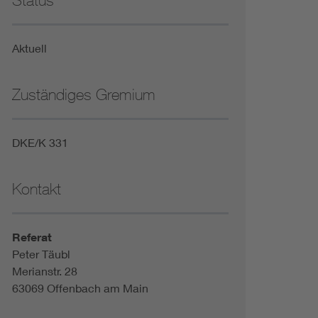
Status
Niederspannungsrichtlinie
Aktuell
Not- und Sicherheitsbeleuchtung
Zuständiges Gremium
DKE/K 331
Kontakt
Referat
Peter Täubl
Merianstr. 28
63069 Offenbach am Main