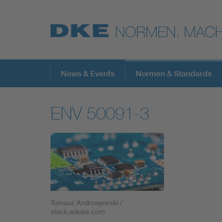
Top-Themen
News & Events
Normen & Standards
ENV 50091-3
VDE Fokusthemen
Digital Security
Energy
Health
Tomasz Andrzejewski /
stock.adobe.com