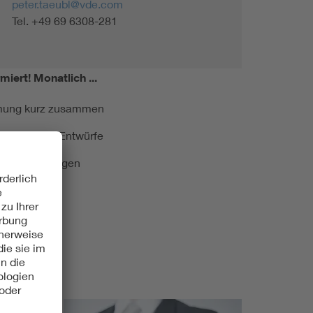
peter.taeubl@vde.com
Tel. +49 69 6308-281
miert!
Monatlich ...
ormung kurz zusammen
kationen und Entwürfe
e Veranstaltungen