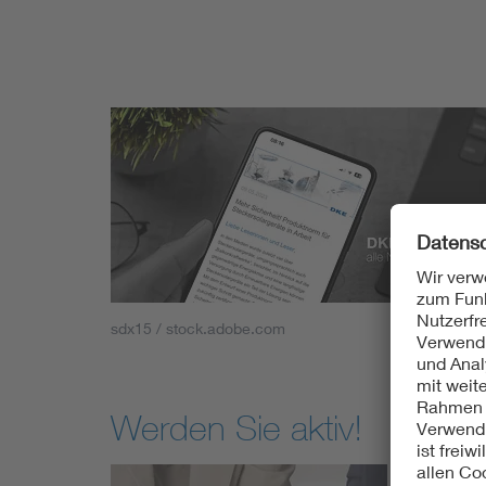
sdx15 / stock.adobe.com
Werden Sie aktiv!