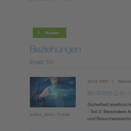
Industry
Living
Kaufen
Mobility
Beziehungen
Smart Cities
Ersatz für:
29.01.1991
Histori
EN 60335-2-51:
Sicherheit elektris
- Teil 2: Besondere
putilov_denis / Fotolia
und Brauchwasserins