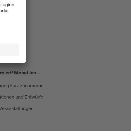
miert!
Monatlich ...
ormung kurz zusammen
kationen und Entwürfe
e Veranstaltungen