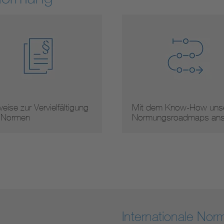
 dem Know-How unserer
Arbeitsergebnisse
mungsroadmaps ans …
Internationale No