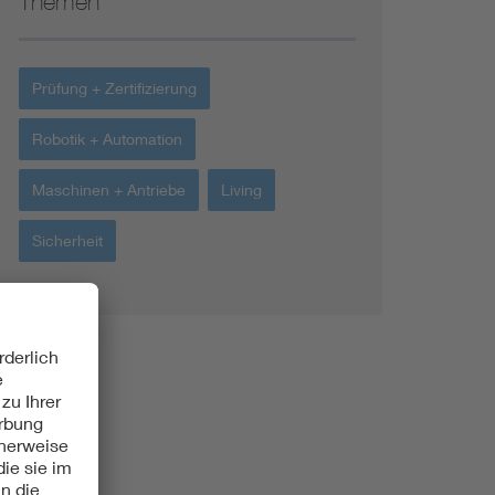
Themen
Prüfung + Zertifizierung
Robotik + Automation
Maschinen + Antriebe
Living
Sicherheit