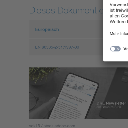
Dieses Dokument entspric
Europäisch
EN 60335-2-51:1997-09
sdx15 / stock.adobe.com