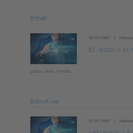
Enthält:
06.03.1997
Histori
IEC 60335-2-51:
putilov_denis / Fotolia
Entwurf war:
01.01.1997
Histori
prEN 60335-2-51