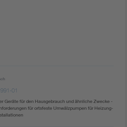
DIN VDE 0100 für sichere Elektroinstallationen
Elektrofachkraft (EFK)
sch
1991-01
cher Geräte für den Hausgebrauch und ähnliche Zwecke -
 Anforderungen für ortsfeste Umwälzpumpen für Heizung-
tallationen