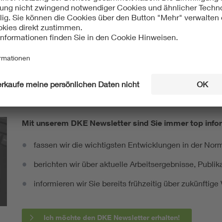
ht:
International
IEC 60335-2-51:1997-03
Mit unserem DKE Newsletter sind Sie immer top infor
fassen wir die wichtigsten Entwicklungen in der N
berichten wir über aktuelle Arbeitsergebnisse, Publi
informieren wir Sie bereits frühzeitig über zukünftig
Ich möchte den DKE Newsletter erhalten!