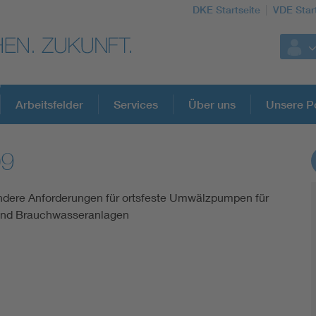
DKE Startseite
VDE Star
Arbeitsfelder
Services
Über uns
Unsere Po
09
DKE Fachinformationen im Kontext der No
ondere Anforderungen für ortsfeste Umwälzpumpen für
Blitzschutz: DIN EN 62305 in der Übersicht
und Brauchwasseranlagen
Circular Economy für mehr Ressourceneffizienz
Cybersecurity in der Industrieautomatisierung