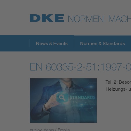
Top-Themen
News & Events
Normen & Standards
EN 60335-2-51:1997-
VDE Fokusthemen
Teil 2: Bes
Digital Security
Heizungs- 
Energy
Health
putilov_denis / Fotolia