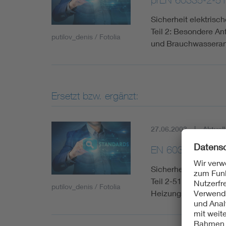
Sicherheit elektris
Teil 2: Besondere A
putilov_denis / Fotolia
und Brauchwassera
Ersetzt bzw. ergänzt:
27.06.2003
Aktuell
EN 60335-2-51:
Sicherheit elektris
Teil 2-51: Besonder
putilov_denis / Fotolia
Heizungs- und Brau