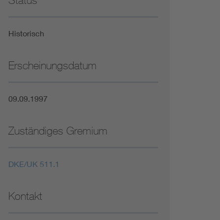
Status
Niederspannungsrichtlinie
Historisch
Not- und Sicherheitsbeleuchtung
Erscheinungsdatum
09.09.1997
Zuständiges Gremium
DKE/UK 511.1
Kontakt