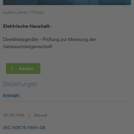
putilov_denis / Fotolia
Smart Cities
Elektrische Haushalt-
DKE Fachinformationen im Kontext der Normung
Direktheizgeräte - Prüfung zur Messung der
Blitzschutz: DIN EN 62305 in der Übersicht
Funk
Gebrauchseigenschaft
Circular Economy für mehr Ressourceneffizienz
Gle
Kaufen
Cybersecurity in der Industrieautomatisierung
Inst
Beziehungen
Enthält:
DIN VDE 0100 für sichere Elektroinstallationen
Nied
Elektrofachkraft (EFK)
Not-
30.08.1994
Aktuell
IEC 60675:1994-08