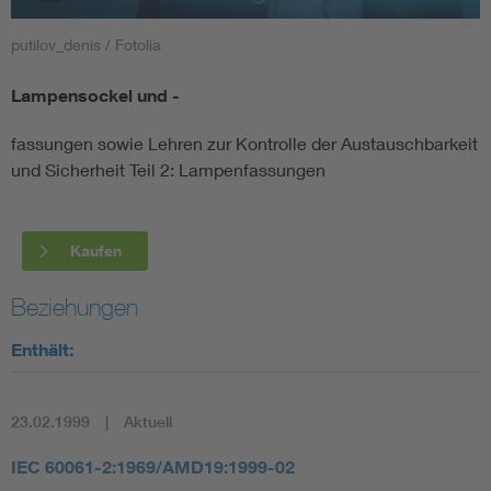
putilov_denis / Fotolia
Smart Cities
Lampensockel und -
DKE Fachinformationen im Kontext der Normung
fassungen sowie Lehren zur Kontrolle der Austauschbarkeit
Blitzschutz: DIN EN 62305 in der Übersicht
Funk
und Sicherheit Teil 2: Lampenfassungen
Circular Economy für mehr Ressourceneffizienz
Gle
Kaufen
Cybersecurity in der Industrieautomatisierung
Inst
Beziehungen
Enthält:
DIN VDE 0100 für sichere Elektroinstallationen
Nied
Elektrofachkraft (EFK)
Not-
23.02.1999
Aktuell
IEC 60061-2:1969/AMD19:1999-02