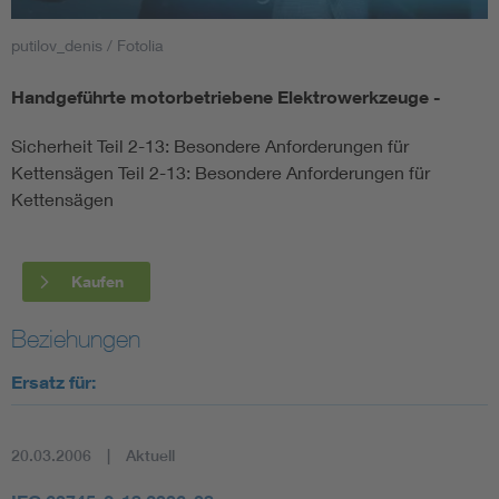
putilov_denis / Fotolia
Smart Cities
Handgeführte motorbetriebene Elektrowerkzeuge -
DKE Fachinformationen im Kontext der Normung
Sicherheit Teil 2-13: Besondere Anforderungen für
Blitzschutz: DIN EN 62305 in der Übersicht
Funk
Kettensägen Teil 2-13: Besondere Anforderungen für
Kettensägen
Circular Economy für mehr Ressourceneffizienz
Gle
Kaufen
Cybersecurity in der Industrieautomatisierung
Inst
Beziehungen
DIN VDE 0100 für sichere Elektroinstallationen
Nied
Ersatz für:
Elektrofachkraft (EFK)
Not-
20.03.2006
Aktuell