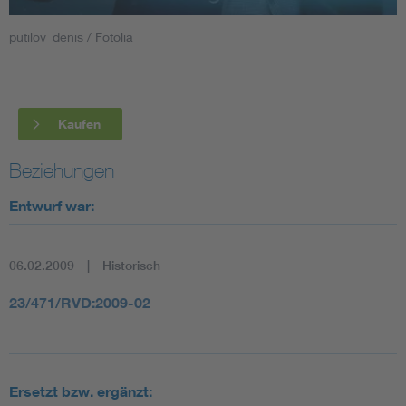
putilov_denis / Fotolia
Smart Cities
DKE Fachinformationen im Kontext der Normung
Kaufen
Blitzschutz: DIN EN 62305 in der Übersicht
Funk
Beziehungen
Circular Economy für mehr Ressourceneffizienz
Gle
Entwurf war:
Cybersecurity in der Industrieautomatisierung
Inst
06.02.2009
Historisch
DIN VDE 0100 für sichere Elektroinstallationen
Nied
23/471/RVD:2009-02
Elektrofachkraft (EFK)
Not-
Ersetzt bzw. ergänzt: