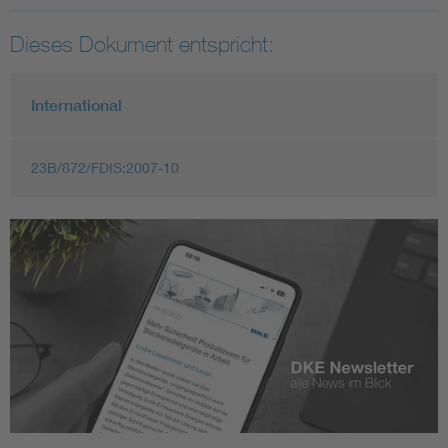
Dieses Dokument entspricht:
International
23B/872/FDIS:2007-10