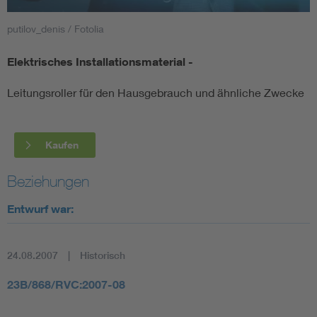
putilov_denis / Fotolia
Smart Cities
Elektrisches Installationsmaterial -
DKE Fachinformationen im Kontext der Normung
Leitungsroller für den Hausgebrauch und ähnliche Zwecke
Blitzschutz: DIN EN 62305 in der Übersicht
Funk
Circular Economy für mehr Ressourceneffizienz
Gle
Kaufen
Beziehungen
Cybersecurity in der Industrieautomatisierung
Inst
Entwurf war:
DIN VDE 0100 für sichere Elektroinstallationen
Nied
24.08.2007
Historisch
Elektrofachkraft (EFK)
Not-
23B/868/RVC:2007-08