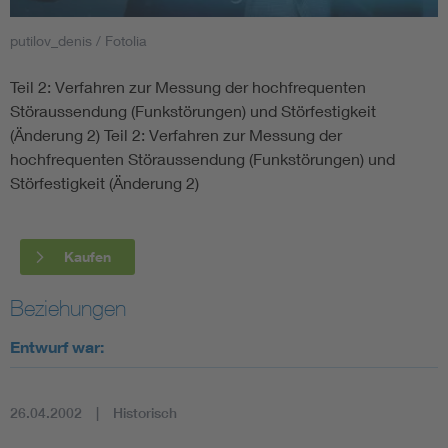
putilov_denis / Fotolia
Smart Cities
Teil 2: Verfahren zur Messung der hochfrequenten
DKE Fachinformationen im Kontext der Normung
Störaussendung (Funkstörungen) und Störfestigkeit
(Änderung 2) Teil 2: Verfahren zur Messung der
Blitzschutz: DIN EN 62305 in der Übersicht
Funk
hochfrequenten Störaussendung (Funkstörungen) und
Störfestigkeit (Änderung 2)
Circular Economy für mehr Ressourceneffizienz
Gle
Kaufen
Cybersecurity in der Industrieautomatisierung
Inst
Beziehungen
DIN VDE 0100 für sichere Elektroinstallationen
Nied
Entwurf war:
Elektrofachkraft (EFK)
Not-
26.04.2002
Historisch