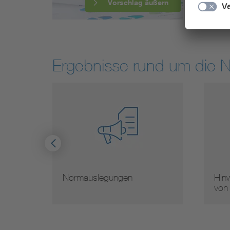
Vorschlag äußern
Ergebnisse rund um die 
Normauslegungen
Hinw
von