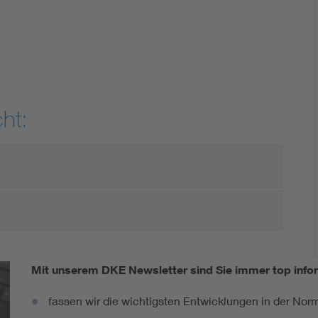
DIN VDE 0100 für sichere Elektroinstallationen
Elektrofachkraft (EFK)
ht:
Mit unserem DKE Newsletter sind Sie immer top infor
fassen wir die wichtigsten Entwicklungen in der N