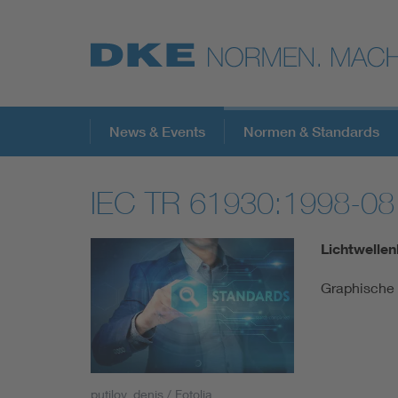
Top-Themen
News & Events
Normen & Standards
IEC TR 61930:1998-08
VDE Fokusthemen
Lichtwellenl
Digital Security
Graphische
Energy
Health
putilov_denis / Fotolia