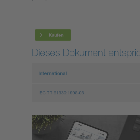
Industry
Living
Kaufen
Mobility
Dieses Dokument entspric
Smart Cities
International
IEC TR 61930:1998-08