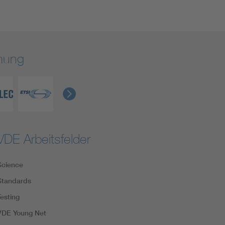
rmung
VDE Arbeitsfelder
Science
Standards
Testing
VDE Young Net