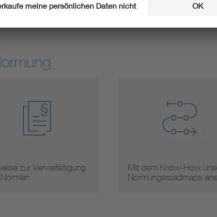
Experte werden
Stellung neh
Normung
eise zur Vervielfältigung
Mit dem Know-How unse
 Normen
Normungsroadmaps an