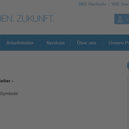
DKE Startseite
VDE Star
Arbeitsfelder
Services
Über uns
Unsere Po
DKE Fachinformationen im Kontext der No
eiter -
Blitzschutz: DIN EN 62305 in der Übersicht
 Symbole
Circular Economy für mehr Ressourceneffizienz
Cybersecurity in der Industrieautomatisierung