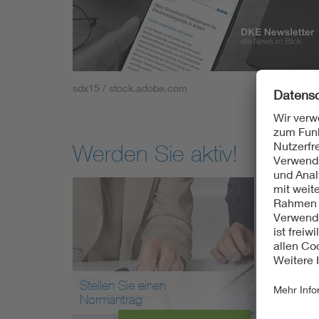
sdx15 / stock.adobe.com
Werden Sie aktiv!
Stellen Sie einen
Arbei
Normantrag
mit