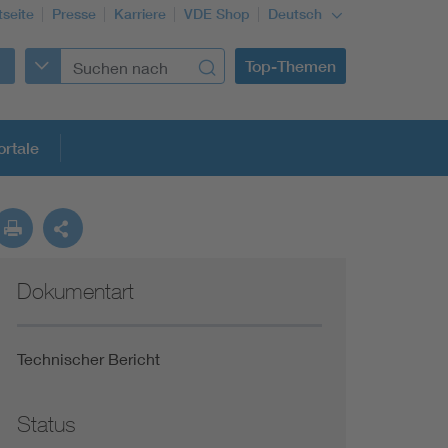
tseite
Presse
Karriere
VDE Shop
Deutsch
Top-Themen
rtale
rmung
Dokumentart
Funktionale Sicherheit schützt den Menschen
Gleichstromanwendungen im Wachstum
Technischer Bericht
Installation und Betrieb von Mini-PV-Anlagen
Status