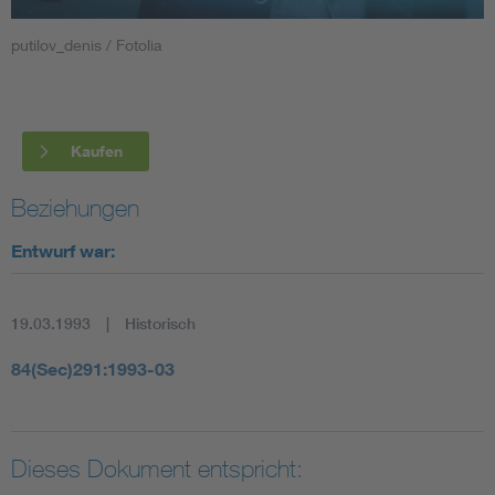
putilov_denis / Fotolia
Smart Cities
DKE Fachinformationen im Kontext der Normung
Kaufen
Blitzschutz: DIN EN 62305 in der Übersicht
Funk
Beziehungen
Circular Economy für mehr Ressourceneffizienz
Gle
Entwurf war:
Cybersecurity in der Industrieautomatisierung
Inst
19.03.1993
Historisch
DIN VDE 0100 für sichere Elektroinstallationen
Nied
84(Sec)291:1993-03
Elektrofachkraft (EFK)
Not-
Dieses Dokument entspricht: