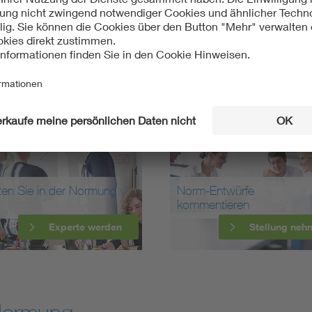
ten Sie in der Normung
Norm-Entwürfe
kommentieren
Experte werden
Stellung neh