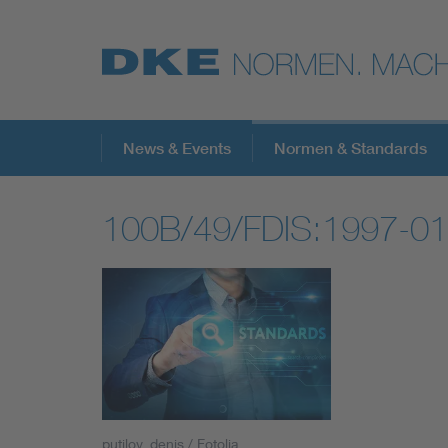
Top-Themen
News & Events
Normen & Standards
100B/49/FDIS:1997-01
VDE Fokusthemen
Digital Security
Energy
Health
putilov_denis / Fotolia