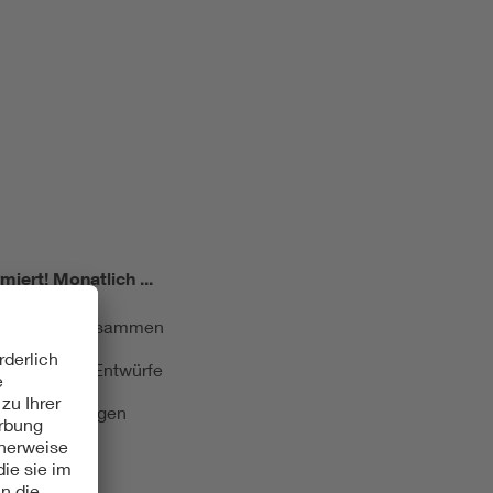
miert!
Monatlich ...
ormung kurz zusammen
kationen und Entwürfe
e Veranstaltungen