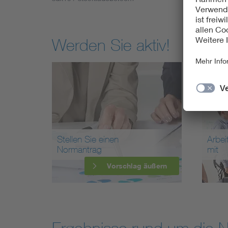
Werden Sie aktiv!
Stellen Sie einen
Arbei
Normantrag
mit
Vorschlag äußern