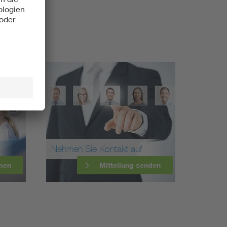
Nehmen Sie Kontakt auf
men
Mitteilung senden