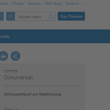
tseite
Presse
Karriere
VDE Shop
Deutsch
Top-Themen
rtale
rmung
??????
Funktionale Sicherheit schützt den Menschen
Dokumentart
Gleichstromanwendungen im Wachstum
Schlussentwurf zur Abstimmung
Installation und Betrieb von Mini-PV-Anlagen