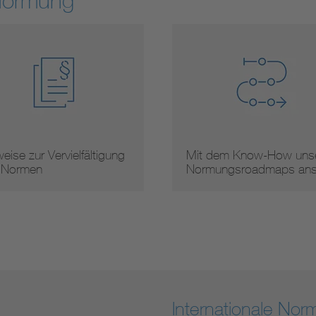
Normung
eise zur Vervielfältigung
Mit dem Know-How unse
 Normen
Normungsroadmaps an
Internationale No