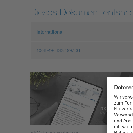
Dieses Dokument entspric
International
100B/49/FDIS:1997-01
sdx15 / stock.adobe.com