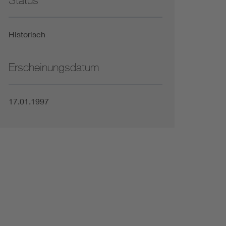
Status
Niederspannungsrichtlinie
Historisch
Not- und Sicherheitsbeleuchtung
Erscheinungsdatum
17.01.1997