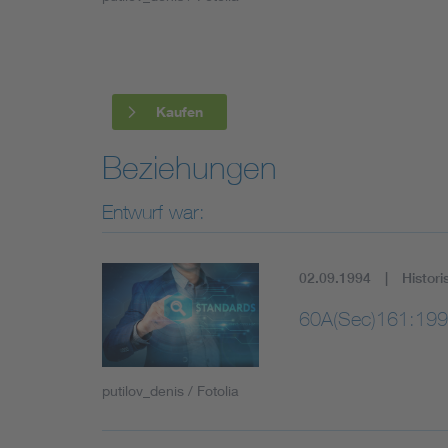
Industry
Living
Kaufen
Mobility
Beziehungen
Smart Cities
Entwurf war:
02.09.1994
Histori
60A(Sec)161:199
putilov_denis / Fotolia