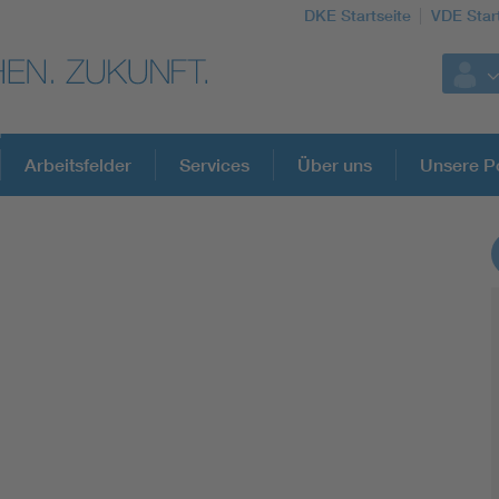
DKE Startseite
VDE Star
Arbeitsfelder
Services
Über uns
Unsere Po
DKE Fachinformationen im Kontext der No
Blitzschutz: DIN EN 62305 in der Übersicht
Circular Economy für mehr Ressourceneffizienz
Cybersecurity in der Industrieautomatisierung