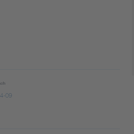
DIN VDE 0100 für sichere Elektroinstallationen
Elektrofachkraft (EFK)
sch
4-09