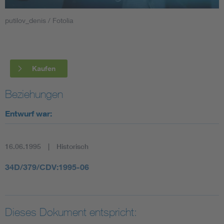
putilov_denis / Fotolia
Smart Cities
DKE Fachinformationen im Kontext der Normung
Kaufen
Blitzschutz: DIN EN 62305 in der Übersicht
Funk
Beziehungen
Circular Economy für mehr Ressourceneffizienz
Gle
Entwurf war:
Cybersecurity in der Industrieautomatisierung
Inst
16.06.1995
Historisch
DIN VDE 0100 für sichere Elektroinstallationen
Nied
34D/379/CDV:1995-06
Elektrofachkraft (EFK)
Not-
Dieses Dokument entspricht: