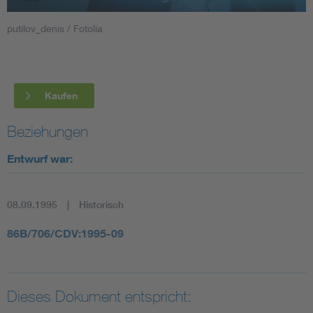
putilov_denis / Fotolia
Smart Cities
DKE Fachinformationen im Kontext der Normung
Kaufen
Blitzschutz: DIN EN 62305 in der Übersicht
Funk
Beziehungen
Circular Economy für mehr Ressourceneffizienz
Gle
Entwurf war:
Cybersecurity in der Industrieautomatisierung
Inst
08.09.1995
Historisch
DIN VDE 0100 für sichere Elektroinstallationen
Nied
86B/706/CDV:1995-09
Elektrofachkraft (EFK)
Not-
Dieses Dokument entspricht: