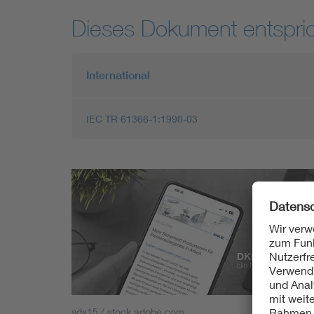
Dieses Dokument entspric
International
IEC TR 61366-1:1998-03
sdx15 / stock.adobe.com