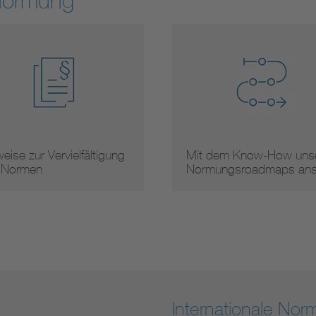
Normung
t dem Know-How unserer
Arbeitsergebnisse
rmungsroadmaps ans …
Internationale No