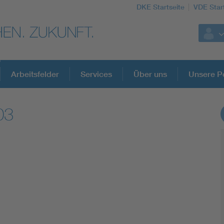
DKE Startseite
VDE Star
Arbeitsfelder
Services
Über uns
Unsere Po
03
DKE Fachinformationen im Kontext der No
Blitzschutz: DIN EN 62305 in der Übersicht
Circular Economy für mehr Ressourceneffizienz
Cybersecurity in der Industrieautomatisierung