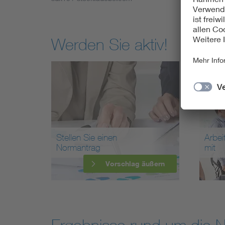
Werden Sie aktiv!
Stellen Sie einen
Arbei
Normantrag
mit
Vorschlag äußern