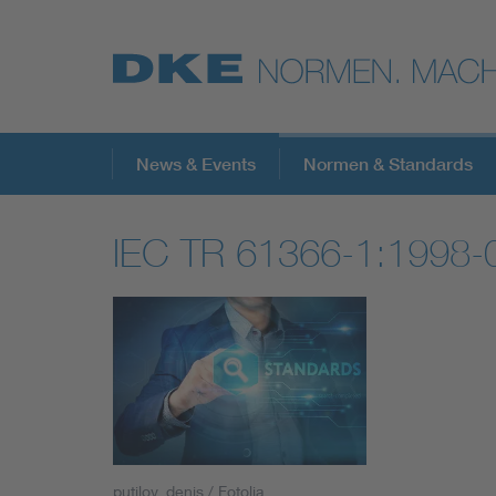
Top-Themen
News & Events
Normen & Standards
IEC TR 61366-1:1998-
VDE Fokusthemen
Digital Security
Energy
Health
putilov_denis / Fotolia