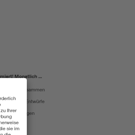
miert!
Monatlich ...
ormung kurz zusammen
kationen und Entwürfe
e Veranstaltungen