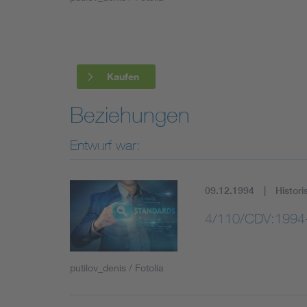
Industry
Living
Kaufen
Mobility
Beziehungen
Smart Cities
Entwurf war:
09.12.1994
Histori
4/110/CDV:1994
putilov_denis / Fotolia