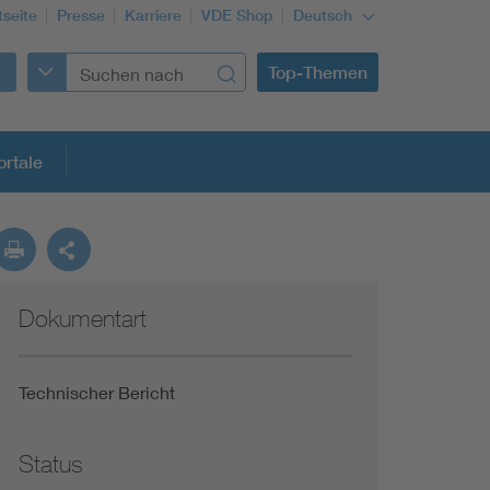
tseite
Presse
Karriere
VDE Shop
Deutsch
Top-Themen
rtale
rmung
Dokumentart
Funktionale Sicherheit schützt den Menschen
Gleichstromanwendungen im Wachstum
Technischer Bericht
Installation und Betrieb von Mini-PV-Anlagen
Status