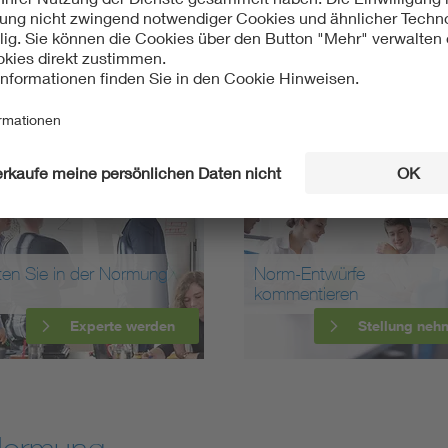
ten Sie in der Normung
Norm-Entwürfe
kommentieren
Experte werden
Stellung neh