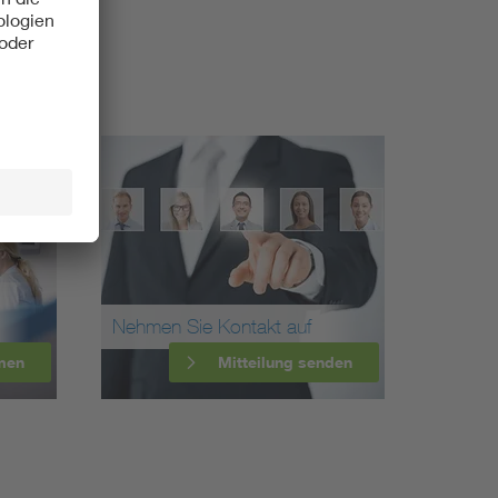
Nehmen Sie Kontakt auf
men
Mitteilung senden