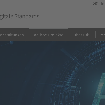
IDiS – I
ranstaltungen
Ad-hoc-Projekte
Über IDiS
Me