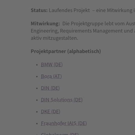
Status:
Laufendes Projekt – eine Mitwirkung i
Mitwirkung:
Die Projektgruppe lebt vom Austa
Engineering, Requirements Management und an
aktiv mitzugestalten.
Projektpartner (alphabetisch)
BMW (DE)
Bora (AT)
DIN (DE)
DIN Solutions (DE
)
DKE (DE)
Fraunhofer IAIS (DE)
Globalnorm (DE)