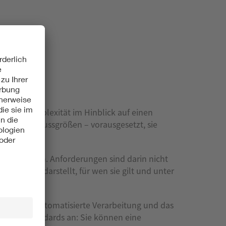
 hoher Komplexität im Hinblick auf einen
iche Einflussgrößen – vorausgesetzt, sie
 vorliegen. Anforderungen sind darin nicht
äuterung darstellt, für wen sie gilt und unter
schen. Die automatisierte Verarbeitung und das
 SMART Standards an: Sie können eine