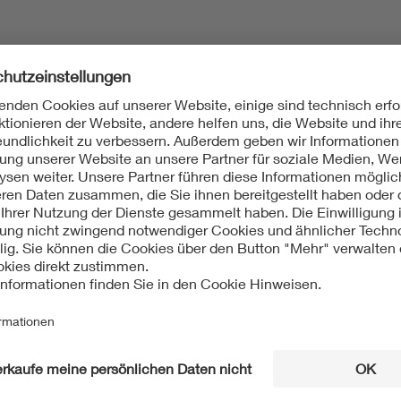
Herausforderung
oße Mengen natürlichsprachlicher Anforderungsartefakte von
andards sind dabei über Anwendungsgebiete hinweg wesentl
umente bislang ganz überwiegend als statische PDF-Dateien
eine verbindliche Anforderung, eine Empfehlung oder eine Erl
h erst durch menschliche Interpretation.
ätze, um diese verwobenen Komplexitäten effizient zu beherr
ben jedoch mit Unsicherheiten behaftet. Genau hier setzen