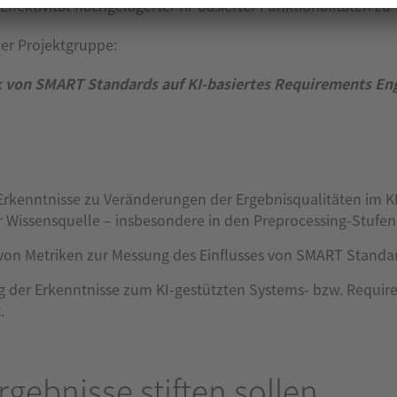
e Effektivität nachgelagerter KI-basierter Funktionalitäten zu
der Projektgruppe:
ik von SMART Standards auf KI-basiertes Requirements E
Erkenntnisse zu Veränderungen der Ergebnisqualitäten im K
Wissensquelle – insbesondere in den Preprocessing-Stufen
von Metriken zur Messung des Einflusses von SMART Standa
der Erkenntnisse zum KI-gestützten Systems- bzw. Requir
.
gebnisse stiften sollen