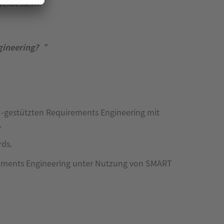
 verbessern.
ngineering?“
I-gestützten Requirements Engineering mit
.
rds.
ements Engineering unter Nutzung von SMART