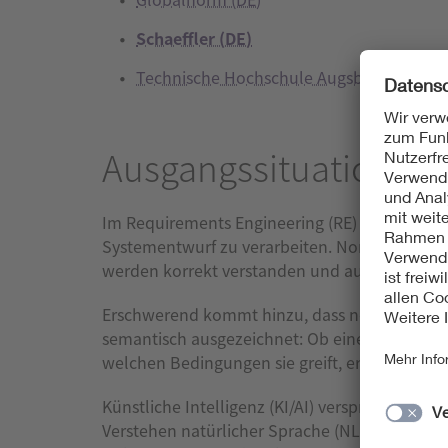
Schaeffler (DE)
Technische Hochschule Augsburg (DE)
Ausgangssituation & 
Im Requirements Engineering (RE) gilt es, gr
Systementwurf zu verarbeiten. Normen und St
werden korrekt verstanden und ausgelegt.
Erschwerend kommt hinzu, dass normative Dok
semantisch ausgezeichnet: Ob eine Textstelle 
welchen Bedingungen sie greift, erschließt sic
Künstliche Intelligenz (KI/AI) verspricht Ans
Verstehen natürlicher Sprache (NLP/NLU) blei