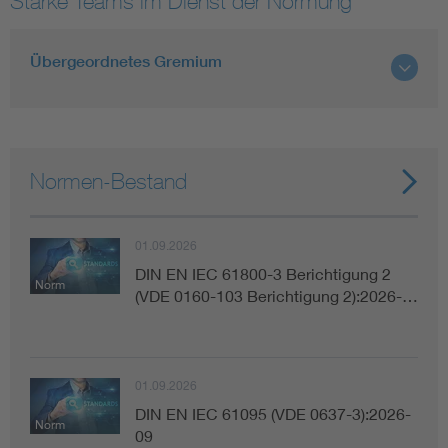
Starke Teams im Dienst der Normung
Smart Cities
Übergeordnetes Gremium
DKE Fachinformationen im Kontext der Normung
Blitzschutz: DIN EN 62305 in der Übersicht
Funk
Normen-Bestand
Circular Economy für mehr Ressourceneffizienz
Gle
01.09.2026
Cybersecurity in der Industrieautomatisierung
Inst
DIN EN IEC 61800-3 Berichtigung 2
Norm
(VDE 0160-103 Berichtigung 2):2026-…
DIN VDE 0100 für sichere Elektroinstallationen
Nied
Elektrofachkraft (EFK)
Not-
01.09.2026
DIN EN IEC 61095 (VDE 0637-3):2026-
Norm
09