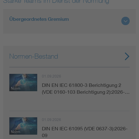
Starke Teams im Dienst der Normung
Smart Cities
Übergeordnetes Gremium
DKE Fachinformationen im Kontext der Normung
Blitzschutz: DIN EN 62305 in der Übersicht
Funk
Normen-Bestand
Circular Economy für mehr Ressourceneffizienz
Gle
01.09.2026
Cybersecurity in der Industrieautomatisierung
Inst
DIN EN IEC 61800-3 Berichtigung 2
Norm
(VDE 0160-103 Berichtigung 2):2026-…
DIN VDE 0100 für sichere Elektroinstallationen
Nied
Elektrofachkraft (EFK)
Not-
01.09.2026
DIN EN IEC 61095 (VDE 0637-3):2026-
Norm
09