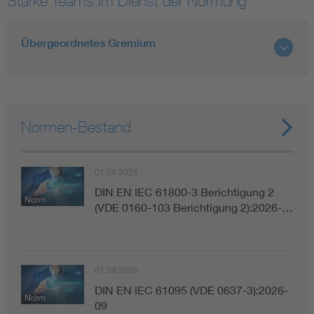
Starke Teams im Dienst der Normung
Smart Cities
Übergeordnetes Gremium
DKE Fachinformationen im Kontext der Normung
Blitzschutz: DIN EN 62305 in der Übersicht
Funk
Normen-Bestand
Circular Economy für mehr Ressourceneffizienz
Gle
01.09.2026
Cybersecurity in der Industrieautomatisierung
Inst
DIN EN IEC 61800-3 Berichtigung 2
Norm
(VDE 0160-103 Berichtigung 2):2026-…
DIN VDE 0100 für sichere Elektroinstallationen
Nied
Elektrofachkraft (EFK)
Not-
01.09.2026
DIN EN IEC 61095 (VDE 0637-3):2026-
Norm
09