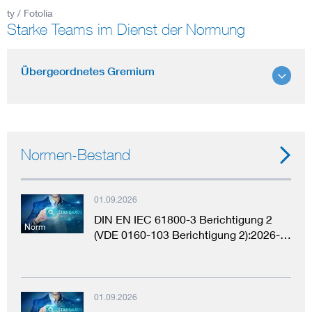
ty / Fotolia
Starke Teams im Dienst der Normung
Smart Cities
DKE Fachinformationen im Kontext der Normung
Übergeordnetes Gremium
Blitzschutz: DIN EN 62305 in der Übersicht
Funk
Circular Economy für mehr Ressourceneffizienz
Gle
Normen-Bestand
Cybersecurity in der Industrieautomatisierung
Inst
01.09.2026
DIN EN IEC 61800-3 Berichtigung 2
DIN VDE 0100 für sichere Elektroinstallationen
Nied
Norm
(VDE 0160-103 Berichtigung 2):2026-…
Elektrofachkraft (EFK)
Not-
01.09.2026