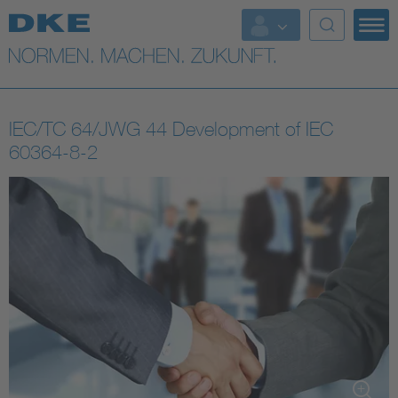
Top-Themen
VDE Fokusthemen
IEC/TC 64/JWG 44 Development of IEC
Digital Security
60364-8-2
Energy
Health
Industry
Living
Mobility