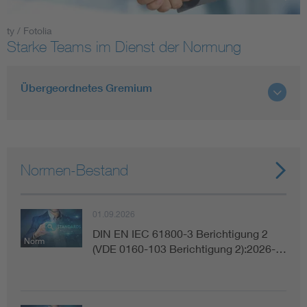
ty / Fotolia
Smart Cities
Starke Teams im Dienst der Normung
DKE Fachinformationen im Kontext der Normung
Übergeordnetes Gremium
Blitzschutz: DIN EN 62305 in der Übersicht
Funk
Circular Economy für mehr Ressourceneffizienz
Gle
Normen-Bestand
Cybersecurity in der Industrieautomatisierung
Inst
01.09.2026
DIN VDE 0100 für sichere Elektroinstallationen
Nied
DIN EN IEC 61800-3 Berichtigung 2
Norm
(VDE 0160-103 Berichtigung 2):2026-…
Elektrofachkraft (EFK)
Not-