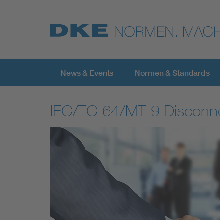
Top-Themen
News & Events
Normen & Standards
IEC/TC 64/MT 9 Disconnec
VDE Fokusthemen
Digital Security
Energy
Health