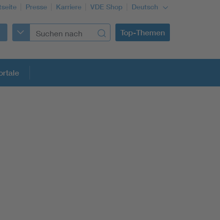
tseite
Presse
Karriere
VDE Shop
Deutsch
Top-Themen
rtale
rmung
Funktionale Sicherheit schützt den Menschen
Gleichstromanwendungen im Wachstum
Installation und Betrieb von Mini-PV-Anlagen