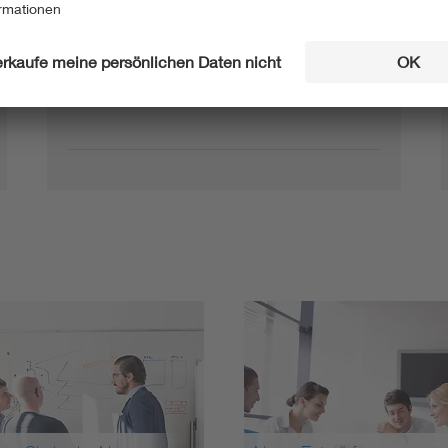
01.06.2026
E DIN EN IEC 62541-
Entwurf
22:2026-06