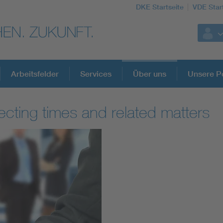
DKE Startseite
VDE Star
Arbeitsfelder
Services
Über uns
Unsere Po
ting times and related matters
DKE Fachinformationen im Kontext der No
Blitzschutz: DIN EN 62305 in der Übersicht
Circular Economy für mehr Ressourceneffizienz
Cybersecurity in der Industrieautomatisierung