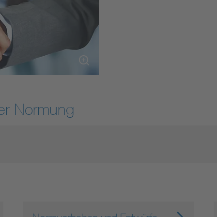
DIN VDE 0100 für sichere Elektroinstallationen
Elektrofachkraft (EFK)
der Normung