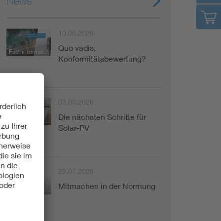
News
10.08.2026
Quo vadis,
Fachinformation
Konformitätsbewertung?
03.08.2026
Die nächsten Schritte für
Fachinformation
Solar-PV
29.07.2026
Mitmachen in der Normung
Kurzinformation