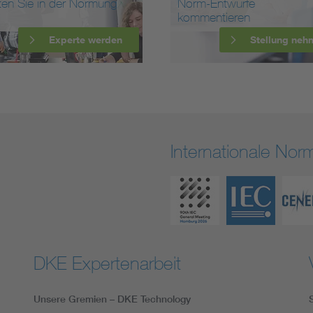
ten Sie in der Normung
Norm-Entwürfe
kommentieren
Experte werden
Stellung neh
Internationale No
DKE Expertenarbeit
Unsere Gremien – DKE Technology