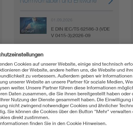
Normvorhaben und Entwürfe
01.09.2026
E DIN IEC/TS 62586-3 (VDE
Entwurf
V 0415-3):2026-09
01.06.2026
E DIN EN IEC 80601-2-30
Entwurf
(VDE 0750-2-30):2026-06
01.06.2026
E DIN EN IEC 62541-
Entwurf
14:2026-06