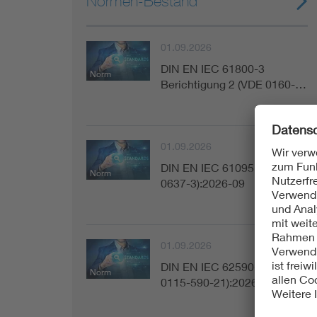
Normen-Bestand
01.09.2026
DIN EN IEC 61800-3
Norm
Berichtigung 2 (VDE 0160-…
01.09.2026
DIN EN IEC 61095 (VDE
Norm
0637-3):2026-09
01.09.2026
DIN EN IEC 62590-2-1 (VDE
Norm
0115-590-21):2026-09