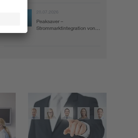
28.07.2026
Peaksaver –
Projekt
Strommarktintegration von…