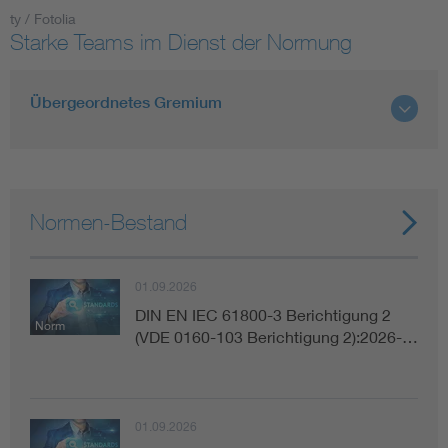
ty / Fotolia
Starke Teams im Dienst der Normung
Smart Cities
DKE Fachinformationen im Kontext der Normung
Übergeordnetes Gremium
Blitzschutz: DIN EN 62305 in der Übersicht
Funk
Circular Economy für mehr Ressourceneffizienz
Gle
Normen-Bestand
Cybersecurity in der Industrieautomatisierung
Inst
01.09.2026
DIN EN IEC 61800-3 Berichtigung 2
DIN VDE 0100 für sichere Elektroinstallationen
Nied
Norm
(VDE 0160-103 Berichtigung 2):2026-…
Elektrofachkraft (EFK)
Not-
01.09.2026