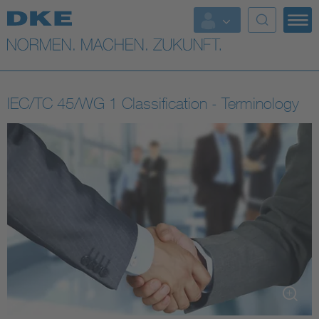
Top-Themen
VDE Fokusthemen
IEC/TC 45/WG 1 Classification - Terminology
Digital Security
Energy
Health
Industry
Living
Mobility