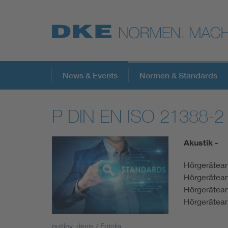
Top-Themen
News & Events
Normen & Standards
P DIN EN ISO 21388-2
VDE Fokusthemen
Akustik -
Digital Security
Hörgerätean
Hörgerätea
Energy
Hörgerätean
Hörgerätea
Health
putilov_denis / Fotolia