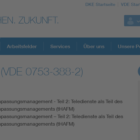
DKE Startseite
VDE Star
Arbeitsfelder
Services
Über uns
Unsere Po
 (VDE 0753-388-2)
DKE Fachinformationen im Kontext der No
Blitzschutz: DIN EN 62305 in der Übersicht
passungsmanagement - Teil 2: Teledienste als Teil des
npassungsmanagements (tHAFM)
Circular Economy für mehr Ressourceneffizienz
passungsmanagement – Teil 2: Teledienste als Teil des
npassungsmanagements (tHAFM)
Cybersecurity in der Industrieautomatisierung